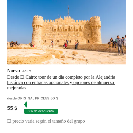
Nuevo
Tours
Desde El Cairo: tour de un día completo por la Alejandría 
histórica con entradas opcionales y opciones de almuerzo 
mejoradas
desde
ORIGINAL PRICE
59,50 $
55 $
8 % de descuento
El precio varía según el tamaño del grupo