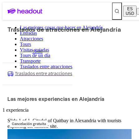
ES
USD
Traslados de atracciones en Alejandría
Las mejores cosas que hacer en Alejandría
Entradas
Atracciones
Tours
Visitas guiadas
Todo
Tours de un día
Transporte
Traslados entre atracciones
Traslados entre atracciones
Las mejores experiencias en Alejandría
1 experiencia
Slide 1 of 1, Citadel of Qaitbay in Alexandria with tourists
Cancelación gratuita
exploring the historic site.