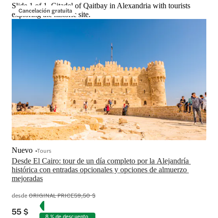
Slide 1 of 1, Citadel of Qaitbay in Alexandria with tourists
Cancelación gratuita
exploring the historic site.
Nuevo
Tours
Desde El Cairo: tour de un día completo por la Alejandría 
histórica con entradas opcionales y opciones de almuerzo 
mejoradas
desde
ORIGINAL PRICE
59,50 $
55 $
8 % de descuento