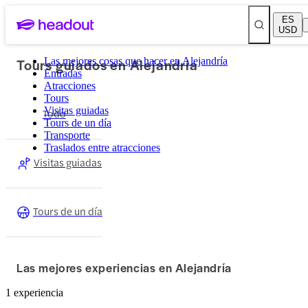
ES
USD
Tours guiados en Alejandría
Las mejores cosas que hacer en Alejandría
Entradas
Atracciones
Tours
Visitas guiadas
Todo
Tours de un día
Transporte
Traslados entre atracciones
Visitas guiadas
Tours de un día
Las mejores experiencias en Alejandría
1 experiencia