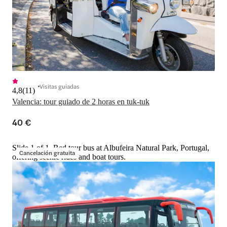
Visitas guiadas
4,8
(
11
)
Valencia: tour guiado de 2 horas en tuk-tuk
40 €
Slide 1 of 1, Red tour bus at Albufeira Natural Park, Portugal,
Cancelación gratuita
offering scenic rides and boat tours.