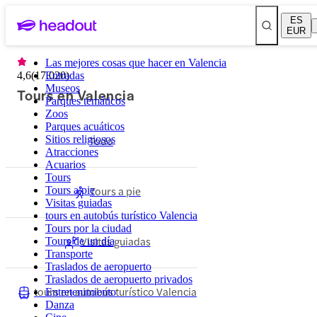
ES
EUR
Las mejores cosas que hacer en Valencia
4,6
(
17.020
Entradas
)
Museos
Tours en Valencia
Parques temáticos
Zoos
Parques acuáticos
Sitios religiosos
Todo
Atracciones
Acuarios
Tours
Tours a pie
Tours a pie
Visitas guiadas
tours en autobús turístico Valencia
Tours por la ciudad
Visitas guiadas
Tours de un día
Transporte
Traslados de aeropuerto
Traslados de aeropuerto privados
tours en autobús turístico Valencia
Entretenimiento
Danza