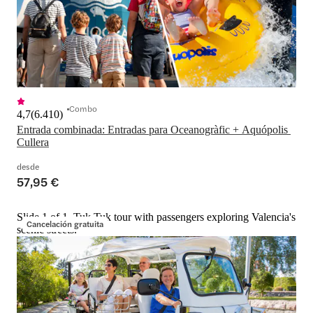
Combo
4,7
(
6.410
)
Entrada combinada: Entradas para Oceanogràfic + Aquópolis 
Cullera
desde
57,95 €
Slide 1 of 1, Tuk Tuk tour with passengers exploring Valencia's
Cancelación gratuita
scenic streets.