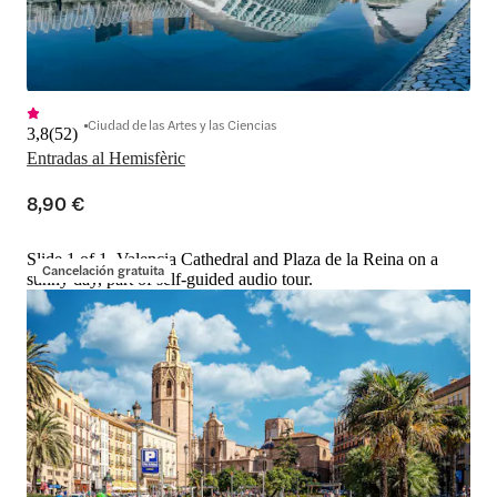
Ciudad de las Artes y las Ciencias
3,8
(
52
)
Entradas al Hemisfèric
8,90 €
Slide 1 of 1, Valencia Cathedral and Plaza de la Reina on a
Cancelación gratuita
sunny day, part of self-guided audio tour.