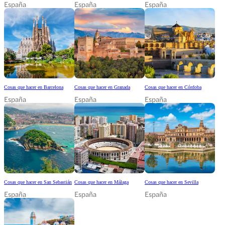
España
España
España
Cosas que hacer en Barcelona
Cosas que hacer en Granada
Cosas que hacer en Córdoba
España
España
España
Cosas que hacer en San Sebastián
Cosas que hacer en Málaga
Cosas que hacer en Sevilla
España
España
España