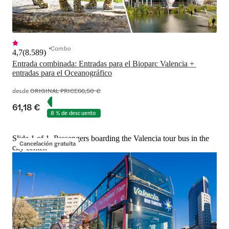
Combo
4,7
(
8.589
)
Entrada combinada: Entradas para el Bioparc Valencia + 
entradas para el Oceanográfico
desde
ORIGINAL PRICE
66,50 €
61,18 €
8 % de descuento
Slide 1 of 1, Passengers boarding the Valencia tour bus in the
Cancelación gratuita
city center.