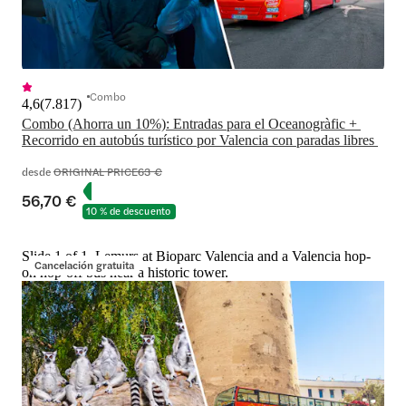
Combo
4,6
(
7.817
)
Combo (Ahorra un 10%): Entradas para el Oceanogràfic + 
Recorrido en autobús turístico por Valencia con paradas libres 
desde
ORIGINAL PRICE
63 €
56,70 €
10 % de descuento
Slide 1 of 1, Lemurs at Bioparc Valencia and a Valencia hop-
Cancelación gratuita
on hop-off bus near a historic tower.