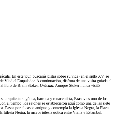
cula. En este tour, buscarás pistas sobre su vida (en el siglo XV, se
de Vlad el Empalador. A continuación, disfruta de una visita guiada al
 al libro de Bram Stoker,
Drácula
. Aunque Stoker nunca visitó
su arquitectura gótica, barroca y renacentista, Brasov es uno de los
n el tiempo, los sajones se establecieron aquí como una de las siete
 Pasea por el casco antiguo y contempla la Iglesia Negra, la Plaza
la Iglesia Negra, la mayor iglesia gótica entre Viena y Estambul.