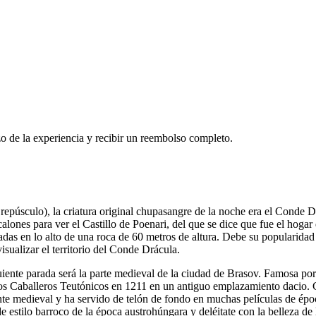
o de la experiencia y recibir un reembolso completo.
epúsculo), la criatura original chupasangre de la noche era el Conde Drá
lones para ver el Castillo de Poenari, del que se dice que fue el hogar 
adas en lo alto de una roca de 60 metros de altura. Debe su popularidad
isualizar el territorio del Conde Drácula.
iente parada será la parte medieval de la ciudad de Brasov. Famosa por 
s Caballeros Teutónicos en 1211 en un antiguo emplazamiento dacio. Co
 medieval y ha servido de telón de fondo en muchas películas de época.
estilo barroco de la época austrohúngara y deléitate con la belleza de 