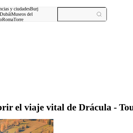
ncias y ciudades
Burj
Dubái
Museos del
o
Roma
Torre
rís
experiencias y ciudades
ir el viaje vital de Drácula - To