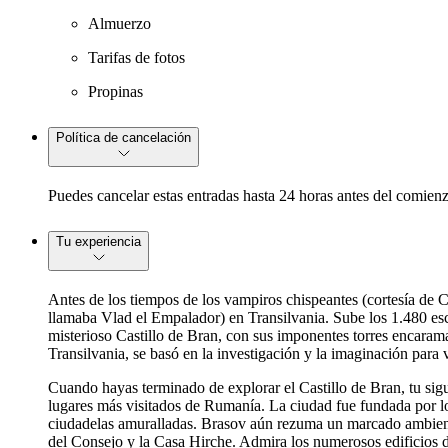
Almuerzo
Tarifas de fotos
Propinas
Política de cancelación
Puedes cancelar estas entradas hasta 24 horas antes del comienz
Tu experiencia
Antes de los tiempos de los vampiros chispeantes (cortesía de Cr
llamaba Vlad el Empalador) en Transilvania. Sube los 1.480 esca
misterioso Castillo de Bran, con sus imponentes torres encaram
Transilvania, se basó en la investigación y la imaginación para v
Cuando hayas terminado de explorar el Castillo de Bran, tu sigu
lugares más visitados de Rumanía. La ciudad fue fundada por lo
ciudadelas amuralladas. Brasov aún rezuma un marcado ambiente
del Consejo y la Casa Hirche. Admira los numerosos edificios de 