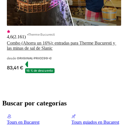
Therme Bucuresti
4,6
(
2.161
)
Combo (Ahorra un 16%): entradas para Therme Bucuresti y 
las minas de sal de Slanic
desde
ORIGINAL PRICE
99 €
83,41 €
16 % de descuento
Buscar por categorías
Tours en Bucarest
Tours guiados en Bucarest