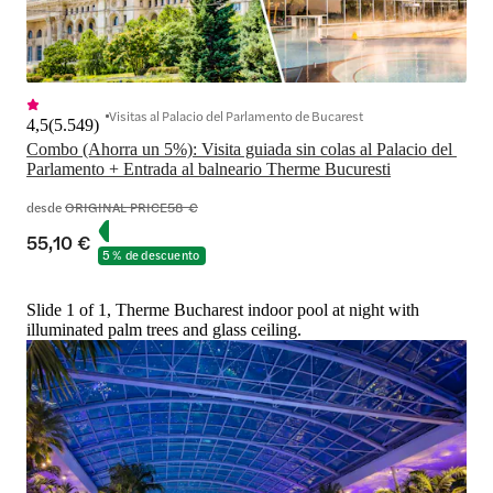
Visitas al Palacio del Parlamento de Bucarest
4,5
(
5.549
)
Combo (Ahorra un 5%): Visita guiada sin colas al Palacio del 
Parlamento + Entrada al balneario Therme Bucuresti
desde
ORIGINAL PRICE
58 €
55,10 €
5 % de descuento
Slide 1 of 1, Therme Bucharest indoor pool at night with
illuminated palm trees and glass ceiling.