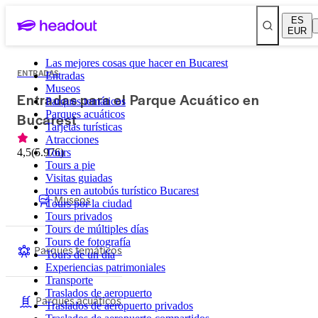
ES
EUR
Las mejores cosas que hacer en Bucarest
ENTRADAS
Entradas
Museos
Entradas para el Parque Acuático en
Parques temáticos
Parques acuáticos
Bucarest
Tarjetas turísticas
Atracciones
4,5
(
5.976
Tours
)
Tours a pie
Visitas guiadas
tours en autobús turístico Bucarest
Museos
Tours por la ciudad
Tours privados
Tours de múltiples días
Tours de fotografía
Parques temáticos
Tours de un día
Experiencias patrimoniales
Transporte
Traslados de aeropuerto
Parques acuáticos
Traslados de aeropuerto privados