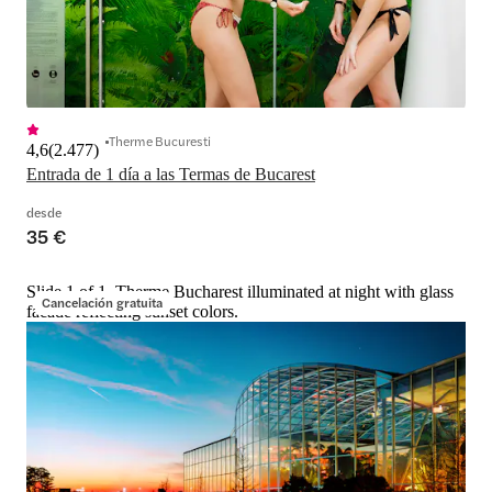
Therme Bucuresti
4,6
(
2.477
)
Entrada de 1 día a las Termas de Bucarest
desde
35 €
Slide 1 of 1, Therme Bucharest illuminated at night with glass
Cancelación gratuita
facade reflecting sunset colors.