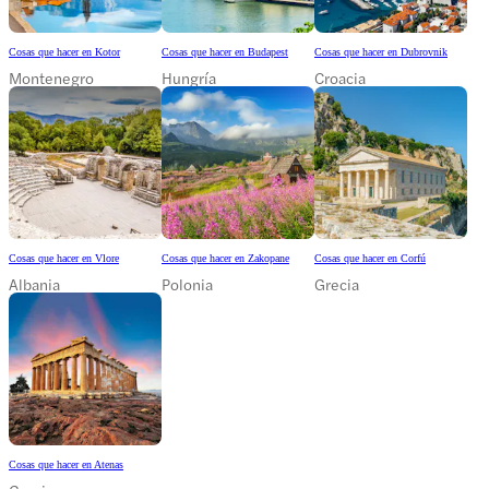
Cosas que hacer en Kotor
Cosas que hacer en Budapest
Cosas que hacer en Dubrovnik
Montenegro
Hungría
Croacia
Cosas que hacer en Vlore
Cosas que hacer en Zakopane
Cosas que hacer en Corfú
Albania
Polonia
Grecia
Cosas que hacer en Atenas