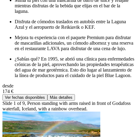
Mima tu piel con una mascarilla de barro de sílice y relájate
mientras disfrutas de la bebida que elijas en el bar de la
laguna.
Disfruta de cómodos traslados en autobús entre la Laguna
Azul y el aeropuerto de Reikiavik o KEF.
Mejora tu experiencia con el paquete Premium para disfrutar
de mascarillas adicionales, un cómodo albornoz y una reserva
en el restaurante LAVA para disfrutar de una cena de lujo.
¿Sabías qué? En 1995, se abrió una clínica para enfermedades
crónicas de la piel, aprovechando las propiedades terapéuticas
del agua de mar geotérmica. Esto dio lugar al lanzamiento de
la línea de productos para el cuidado de la piel Blue Lagoon.
desde
174 €
Ver fechas disponibles
Más detalles
Slide 1 of 9, Person standing with arms raised in front of Godafoss
waterfall, Iceland, with a rainbow overhead.