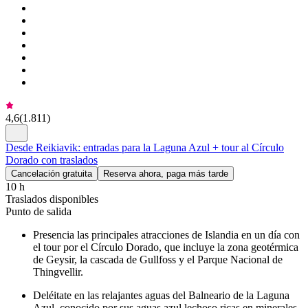
4,6
(
1.811
)
Desde Reikiavik: entradas para la Laguna Azul + tour al Círculo
Dorado con traslados
Cancelación gratuita
Reserva ahora, paga más tarde
10 h
Traslados disponibles
Punto de salida
Presencia las principales atracciones de Islandia en un día con
el tour por el Círculo Dorado, que incluye la zona geotérmica
de Geysir, la cascada de Gullfoss y el Parque Nacional de
Thingvellir.
Deléitate en las relajantes aguas del Balneario de la Laguna
Azul, conocido por sus aguas azul lechoso ricas en minerales