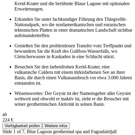
Kerid-Krater und die berühmte Blaue Lagune mit optionalen
Erweiterungen.
Erkunden Sie unter fachkundiger Führung den Thingvellir-
Nationalpark, wo die nordamerikanischen und eurasischen
tektonischen Platten in einer dramatischen Landschaft sichtbar
aufeinandertreffen.
Genießen Sie den problemlosen Transfer vom Treffpunkt und
bewundern Sie die Kraft des Gullfoss-Wasserfalls, wo
Gletscherwasser in Kaskaden in eine Schlucht stürzt.
Besuchen Sie den farbenfrohen Kerid-Krater, eine
vulkanische Caldera mit einem türkisfarbenen See an ihrer
Basis, die durch einen Vulkanausbruch vor etwa 3.000 Jahren
entstanden ist.
Wissenswertes: Der Geysir ist der Namensgeber aller Geysire
weltweit und obwohl er inaktiv ist, zieht er die Besucher mit
seiner geothermischen Aktivität in seinen Bann.
ab
224 €
Verfügbarkeit prüfen
Weitere infos
Slide 1 of 7, Blue Lagoon geothermal spa and Fagradalsfjall