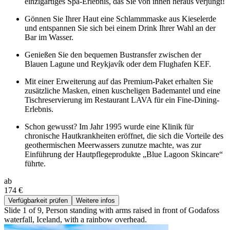
einzigartiges Spa-Erlebnis, das Sie von innen heraus verjüngt!
Gönnen Sie Ihrer Haut eine Schlammmaske aus Kieselerde
und entspannen Sie sich bei einem Drink Ihrer Wahl an der
Bar im Wasser.
Genießen Sie den bequemen Bustransfer zwischen der
Blauen Lagune und Reykjavík oder dem Flughafen KEF.
Mit einer Erweiterung auf das Premium-Paket erhalten Sie
zusätzliche Masken, einen kuscheligen Bademantel und eine
Tischreservierung im Restaurant LAVA für ein Fine-Dining-
Erlebnis.
Schon gewusst? Im Jahr 1995 wurde eine Klinik für
chronische Hautkrankheiten eröffnet, die sich die Vorteile des
geothermischen Meerwassers zunutze machte, was zur
Einführung der Hautpflegeprodukte „Blue Lagoon Skincare“
führte.
ab
174 €
Verfügbarkeit prüfen
Weitere infos
Slide 1 of 9, Person standing with arms raised in front of Godafoss
waterfall, Iceland, with a rainbow overhead.