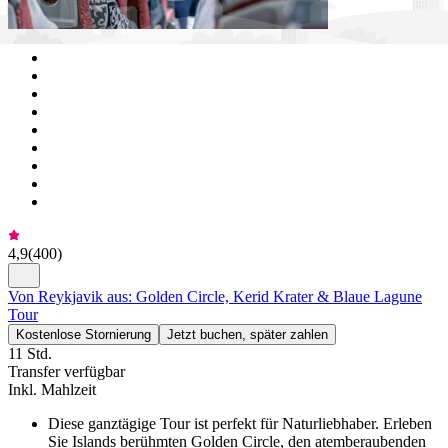
4,9
(
400
)
Von Reykjavik aus: Golden Circle, Kerid Krater & Blaue Lagune
Tour
Kostenlose Stornierung
Jetzt buchen, später zahlen
11 Std.
Transfer verfügbar
Inkl. Mahlzeit
Diese ganztägige Tour ist perfekt für Naturliebhaber. Erleben
Sie Islands berühmten Golden Circle, den atemberaubenden