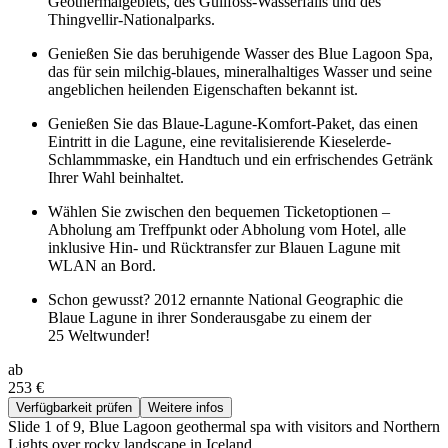
Geothermalgebiets, des Gullfoss-Wasserfalls und des
Thingvellir-Nationalparks.
Genießen Sie das beruhigende Wasser des Blue Lagoon Spa,
das für sein milchig-blaues, mineralhaltiges Wasser und seine
angeblichen heilenden Eigenschaften bekannt ist.
Genießen Sie das Blaue-Lagune-Komfort-Paket, das einen
Eintritt in die Lagune, eine revitalisierende Kieselerde-
Schlammmaske, ein Handtuch und ein erfrischendes Getränk
Ihrer Wahl beinhaltet.
Wählen Sie zwischen den bequemen Ticketoptionen –
Abholung am Treffpunkt oder Abholung vom Hotel, alle
inklusive Hin- und Rücktransfer zur Blauen Lagune mit
WLAN an Bord.
Schon gewusst? 2012 ernannte National Geographic die
Blaue Lagune in ihrer Sonderausgabe zu einem der
25 Weltwunder!
ab
253 €
Verfügbarkeit prüfen
Weitere infos
Slide 1 of 9, Blue Lagoon geothermal spa with visitors and Northern
Lights over rocky landscape in Iceland.