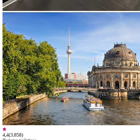
4,4
(
3.858
)