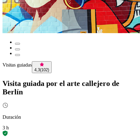
Visitas guiadas
4,3
(
102
)
Visita guiada por el arte callejero de
Berlín
Duración
3 h