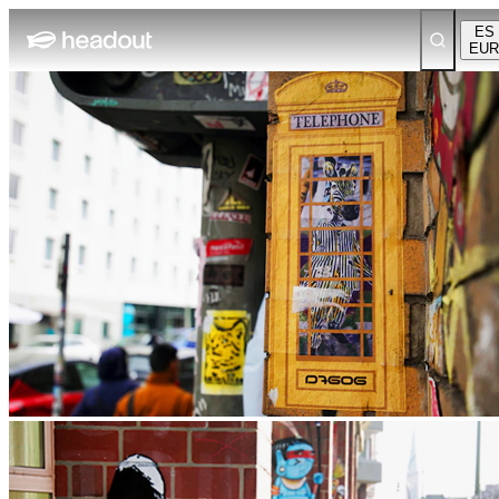
ES
EUR