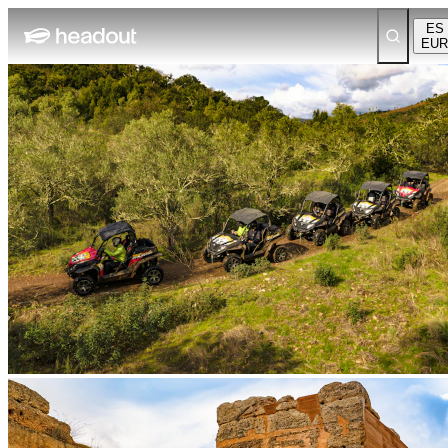
ES
EUR