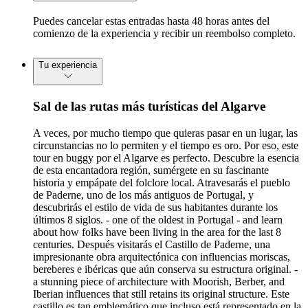
Puedes cancelar estas entradas hasta 48 horas antes del
comienzo de la experiencia y recibir un reembolso completo.
Tu experiencia
Sal de las rutas más turísticas del Algarve
A veces, por mucho tiempo que quieras pasar en un lugar, las
circunstancias no lo permiten y el tiempo es oro. Por eso, este
tour en buggy por el Algarve es perfecto. Descubre la esencia
de esta encantadora región, sumérgete en su fascinante
historia y empápate del folclore local. Atravesarás el pueblo
de Paderne, uno de los más antiguos de Portugal, y
descubrirás el estilo de vida de sus habitantes durante los
últimos 8 siglos. - one of the oldest in Portugal - and learn
about how folks have been living in the area for the last 8
centuries. Después visitarás el Castillo de Paderne, una
impresionante obra arquitectónica con influencias moriscas,
bereberes e ibéricas que aún conserva su estructura original. -
a stunning piece of architecture with Moorish, Berber, and
Iberian influences that still retains its original structure. Este
castillo es tan emblemático que incluso está representado en la