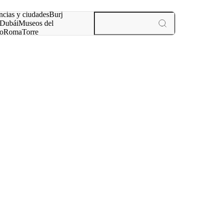
ncias y ciudades
Burj
Dubái
Museos del
o
Roma
Torre
rís
experiencias y ciudades