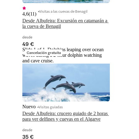
Visitas a las cuevas de Benagil
4,6
(
11
)
Desde Albufeira: Excursión en catamarán a 
la cueva de Benagil
desde
49 €
Slide 1 of 1, Dolphins leaping over ocean
Cancelación gratuita
waves during a 2-hour dolphin watching
and cave cruise.
Nuevo
Visitas guiadas
Desde Albufeira: crucero guiado de 2 horas 
para ver delfines y cuevas en el Algarve
desde
35 €