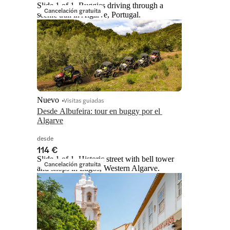
Slide 1 of 1, Buggies driving through a
Cancelación gratuita
scenic trail in Algarve, Portugal.
Nuevo
Visitas guiadas
Desde Albufeira: tour en buggy por el 
Algarve
desde
114 €
Slide 1 of 1, Historic street with bell tower
Cancelación gratuita
and shops in Lagos, Western Algarve.