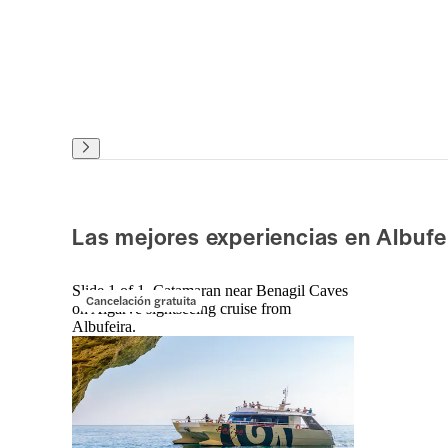
Las mejores experiencias en Albufe
Slide 1 of 1, Catamaran near Benagil Caves
Cancelación gratuita
on Algarve sightseeing cruise from
Albufeira.