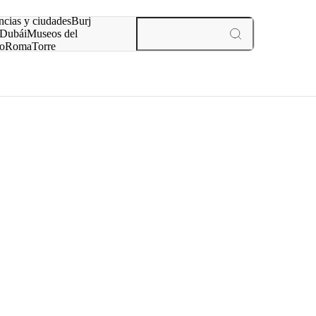
ncias y ciudades
Burj
Dubái
Museos del
o
Roma
Torre
rís
experiencias y ciudades