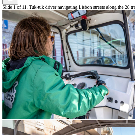
Slide 1 of 11, Tuk-tuk driver navigating Lisbon streets along the 28 tr