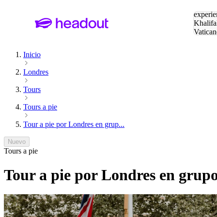
Buscar
experie
Khalifa
Vatican
Eiffel
Pa
Inicio
Londres
Tours
Tours a pie
Tour a pie por Londres en grup...
Nuevo
Tours a pie
Tour a pie por Londres en grup