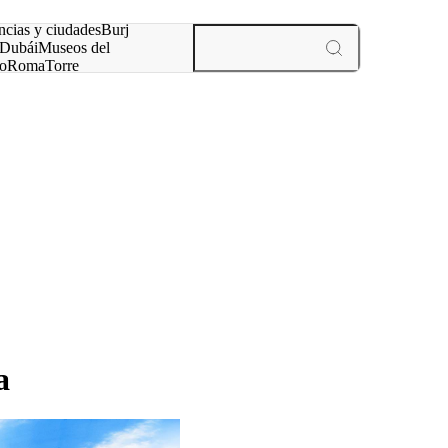
ncias y ciudades
Burj
Dubái
Museos del
o
Roma
Torre
rís
experiencias y ciudades
a