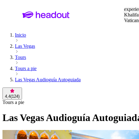
Buscar
experie
Khalifa
Vatican
Eiffel
Pa
Inicio
Las Vegas
Tours
Tours a pie
Las Vegas Audioguía Autoguiada
4,4
(
124
)
Tours a pie
Las Vegas Audioguía Autoguiad