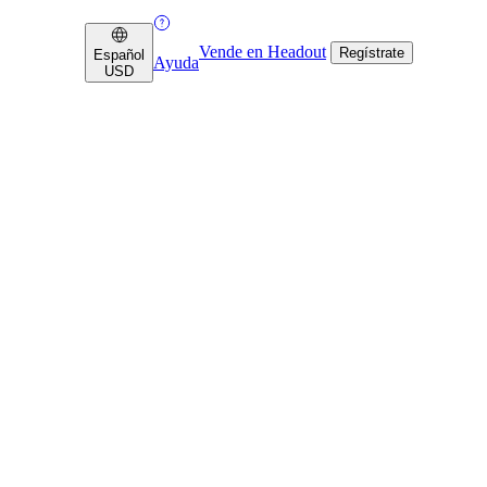
Vende en Headout
Regístrate
Español
Ayuda
USD