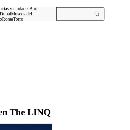
ncias y ciudades
Burj
Dubái
Museos del
o
Roma
Torre
rís
experiencias y ciudades
 en The LINQ