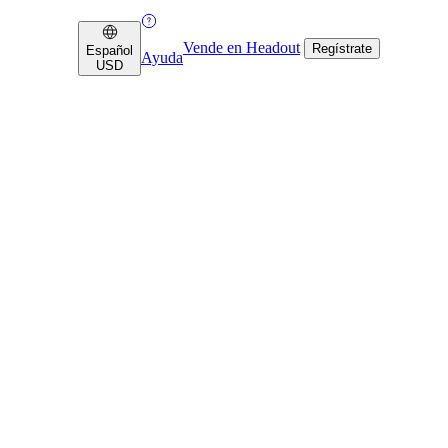
Vende en Headout
Regístrate
Español
Ayuda
USD