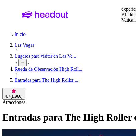
Buscar
experie
Khalifa
Vatican
Eiffel
Pa
Inicio
Las Vegas
Lugares para visitar en Las Ve...
Rueda de Observación High Roll...
Entradas para The High Roller ...
4,7
(
1.986
)
Atracciones
Entradas para The High Roller