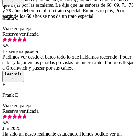
que bajar por las escaleras. Le dije que las señoras de 68, 69, 71, 73
M
y 78 años deben recibir un trato especial. En nuestro país, Perú, a
partir de los 60 años se nos da un trato especial.
Maria G
Viaje en pareja
Reserva verificada
5
/5
La semana pasada
Pudimos ver desde el barco todo lo que habíamos recorrido. Poder
subir y bajar en las paradas previstas fue interesante. Pudimos llegar
a Greenwich y pasear por sus calles.
Leer más
F
Frank D
Viaje en pareja
Reserva verificada
5
/5
Jun 2026
Ha sido un paseo realmente estupendo. Hemos podido ver un