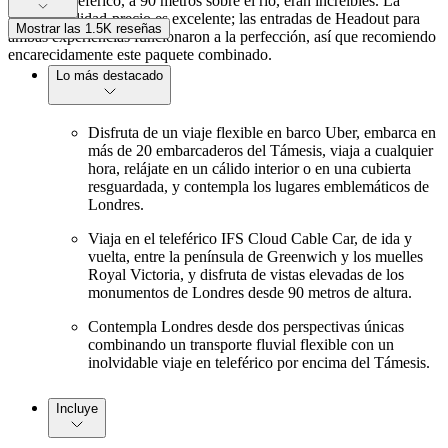
desde el teleférico, a 90 metros sobre el río, eran increíbles. La
relación calidad-precio es excelente; las entradas de Headout para
Mostrar las 1.5K reseñas
ambas experiencias funcionaron a la perfección, así que recomiendo
encarecidamente este paquete combinado.
Lo más destacado
Disfruta de un viaje flexible en barco Uber, embarca en
más de 20 embarcaderos del Támesis, viaja a cualquier
hora, relájate en un cálido interior o en una cubierta
resguardada, y contempla los lugares emblemáticos de
Londres.
Viaja en el teleférico IFS Cloud Cable Car, de ida y
vuelta, entre la península de Greenwich y los muelles
Royal Victoria, y disfruta de vistas elevadas de los
monumentos de Londres desde 90 metros de altura.
Contempla Londres desde dos perspectivas únicas
combinando un transporte fluvial flexible con un
inolvidable viaje en teleférico por encima del Támesis.
Incluye