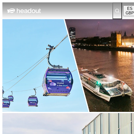
ES
GBP