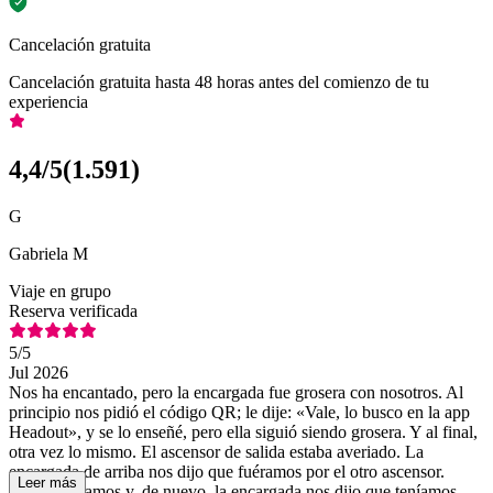
Cancelación gratuita
Cancelación gratuita hasta 48 horas antes del comienzo de tu
experiencia
4,4
/5
(
1.591
)
G
Gabriela M
Viaje en grupo
Reserva verificada
5
/5
Jul 2026
Nos ha encantado, pero la encargada fue grosera con nosotros. Al
principio nos pidió el código QR; le dije: «Vale, lo busco en la app
Headout», y se lo enseñé, pero ella siguió siendo grosera. Y al final,
otra vez lo mismo. El ascensor de salida estaba averiado. La
encargada de arriba nos dijo que fuéramos por el otro ascensor.
Leer más
Genial, bajamos y, de nuevo, la encargada nos dijo que teníamos