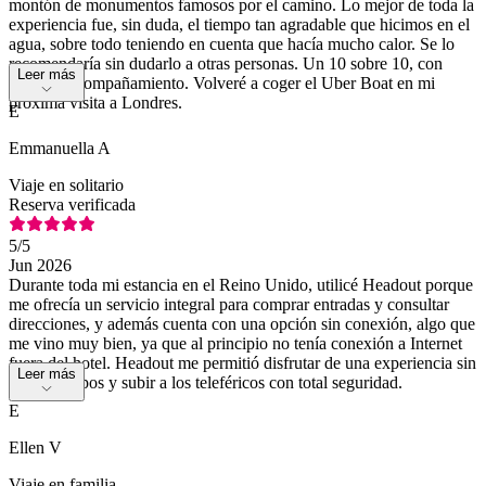
montón de monumentos famosos por el camino. Lo mejor de toda la
experiencia fue, sin duda, el tiempo tan agradable que hicimos en el
agua, sobre todo teniendo en cuenta que hacía mucho calor. Se lo
recomendaría sin dudarlo a otras personas. Un 10 sobre 10, con
Leer más
arroz de acompañamiento. Volveré a coger el Uber Boat en mi
próxima visita a Londres.
E
Emmanuella A
Viaje en solitario
Reserva verificada
5
/5
Jun 2026
Durante toda mi estancia en el Reino Unido, utilicé Headout porque
me ofrecía un servicio integral para comprar entradas y consultar
direcciones, y además cuenta con una opción sin conexión, algo que
me vino muy bien, ya que al principio no tenía conexión a Internet
fuera del hotel. Headout me permitió disfrutar de una experiencia sin
Leer más
contratiempos y subir a los teleféricos con total seguridad.
E
Ellen V
Viaje en familia