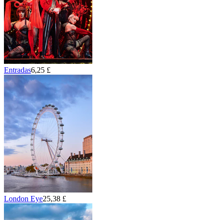
Entradas
6,25 £
London Eye
25,38 £