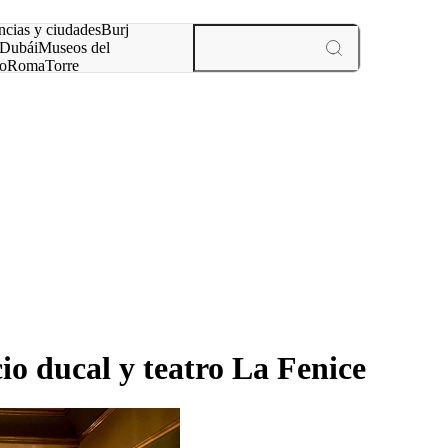
ncias y ciudades
Burj
Dubái
Museos del
o
Roma
Torre
rís
experiencias y ciudades
cio ducal y teatro La Fenice