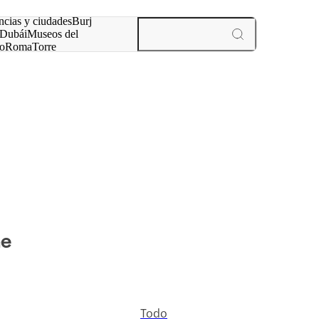
ncias y ciudades
Burj
Dubái
Museos del
o
Roma
Torre
rís
experiencias y ciudades
ne
Todo