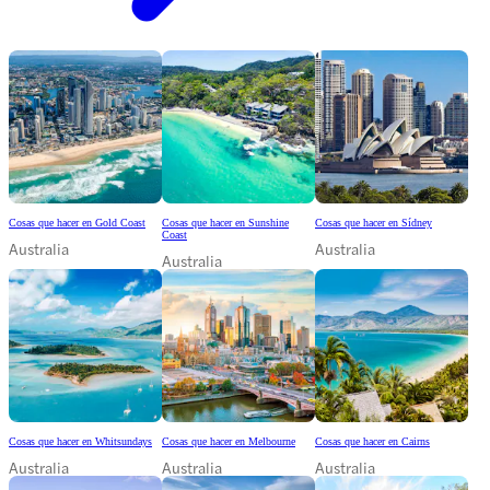
Cosas que hacer en Gold Coast
Cosas que hacer en Sunshine
Cosas que hacer en Sídney
Coast
Australia
Australia
Australia
Cosas que hacer en Whitsundays
Cosas que hacer en Melbourne
Cosas que hacer en Cairns
Australia
Australia
Australia