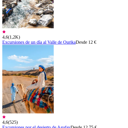
4,6
(
1,2K
)
Excursiones de un día al Valle de Ourika
Desde 12 €
4,6
(
525
)
Excursiones por el desierto de Agafay
Desde 12,75 €