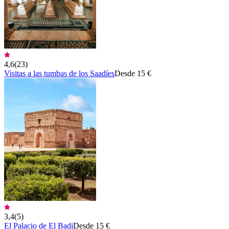
4,6
(
23
)
Visitas a las tumbas de los Saadíes
Desde 15 €
3,4
(
5
)
El Palacio de El Badi
Desde 15 €