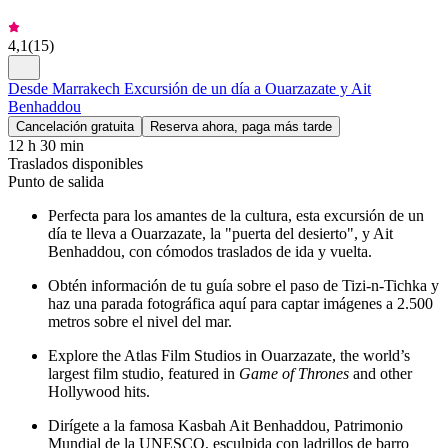
4,1
(
15
)
Desde Marrakech Excursión de un día a Ouarzazate y Ait
Benhaddou
Cancelación gratuita
Reserva ahora, paga más tarde
12 h 30 min
Traslados disponibles
Punto de salida
Perfecta para los amantes de la cultura, esta excursión de un
día te lleva a Ouarzazate, la "puerta del desierto", y Ait
Benhaddou, con cómodos traslados de ida y vuelta.
Obtén información de tu guía sobre el paso de Tizi-n-Tichka y
haz una parada fotográfica aquí para captar imágenes a 2.500
metros sobre el nivel del mar.
Explore the Atlas Film Studios in Ouarzazate, the world’s
largest film studio, featured in
Game of Thrones
and other
Hollywood hits.
Dirígete a la famosa Kasbah Ait Benhaddou, Patrimonio
Mundial de la UNESCO, esculpida con ladrillos de barro