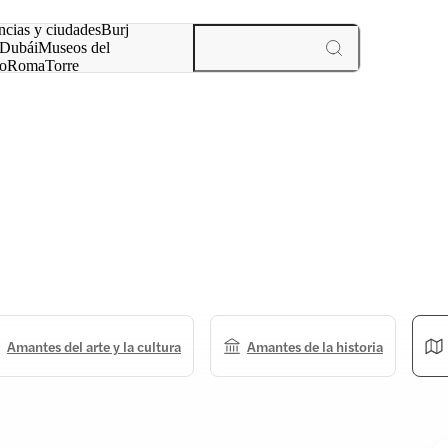
ncias y ciudades
Burj
Dubái
Museos del
o
Roma
Torre
rís
experiencias y ciudades
Amantes del arte y la cultura
Amantes de la historia