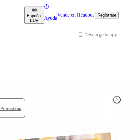
Vende en Headout
Regístrate
Español
Ayuda
EUR
Descarga la app
Primerizos