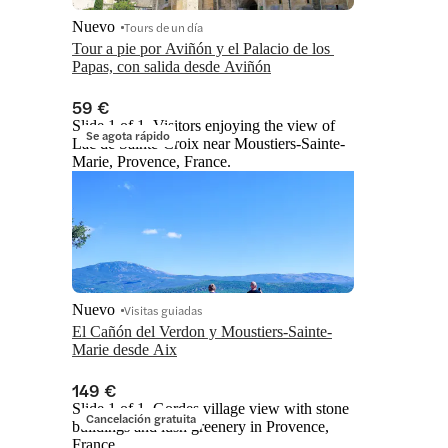
Nuevo
Tours de un día
Tour a pie por Aviñón y el Palacio de los 
Papas, con salida desde Aviñón
59 €
Slide 1 of 1, Visitors enjoying the view of
Se agota rápido
Lac de Sainte-Croix near Moustiers-Sainte-
Marie, Provence, France.
Nuevo
Visitas guiadas
El Cañón del Verdon y Moustiers-Sainte-
Marie desde Aix
149 €
Slide 1 of 1, Gordes village view with stone
Cancelación gratuita
buildings and lush greenery in Provence,
France.