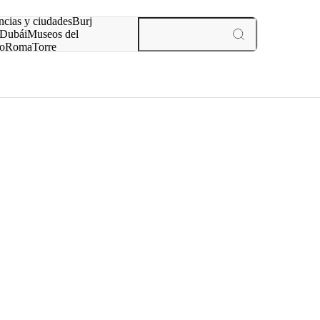
ncias y ciudades
Burj
Dubái
Museos del
o
Roma
Torre
rís
experiencias y ciudades