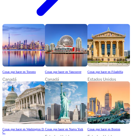
Cosas que hacer en Toronto
Cosas que hacer en Vancouver
Cosas que hacer en Filadelfia
Canadá
Canadá
Estados Unidos
Cosas que hacer en Washington D.
Cosas que hacer en Nueva York
Cosas que hacer en Boston
C.