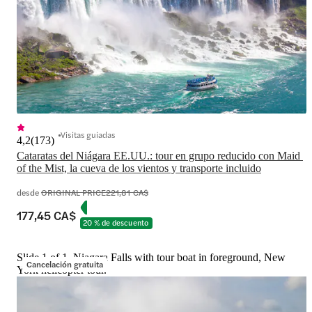
Visitas guiadas
4,2
(
173
)
Cataratas del Niágara EE.UU.: tour en grupo reducido con Maid 
of the Mist, la cueva de los vientos y transporte incluido
desde
ORIGINAL PRICE
221,81 CA$
177,45 CA$
20 % de descuento
Slide 1 of 1, Niagara Falls with tour boat in foreground, New
Cancelación gratuita
York helicopter tour.