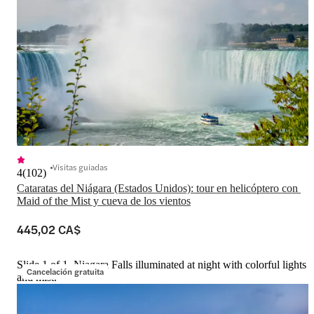
Visitas guiadas
4
(
102
)
Cataratas del Niágara (Estados Unidos): tour en helicóptero con 
Maid of the Mist y cueva de los vientos
445,02 CA$
Slide 1 of 1, Niagara Falls illuminated at night with colorful lights
Cancelación gratuita
and mist.