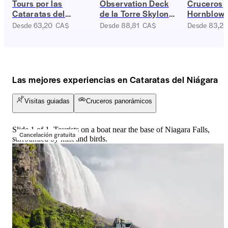
Tours por las
Observation Deck
Cruceros
Cataratas del
de la Torre Skylon
Hornblow
Niágara (Canadá)
en las cataratas del
Desde 63,20 CA$
Desde 88,81 CA$
Desde 83,2
Niágara
Las mejores experiencias en Cataratas del Niágara
Visitas guiadas
Cruceros panorámicos
Slide 1 of 1, Tourists on a boat near the base of Niagara Falls,
Cancelación gratuita
surrounded by mist and birds.