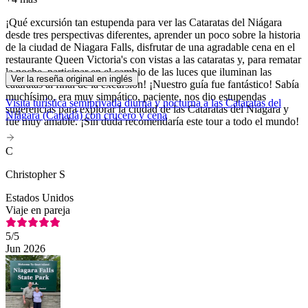
¡Qué excursión tan estupenda para ver las Cataratas del Niágara
desde tres perspectivas diferentes, aprender un poco sobre la historia
de la ciudad de Niagara Falls, disfrutar de una agradable cena en el
restaurante Queen Victoria's con vistas a las cataratas y, para rematar
la noche, participar en el cambio de las luces que iluminan las
Ver la reseña original en inglés
cataratas al final de la excursión! ¡Nuestro guía fue fantástico! Sabía
muchísimo, era muy simpático, paciente, nos dio estupendas
Visita turística semiprivada diurna y nocturna a las Cataratas del
sugerencias para explorar la ciudad de las Cataratas del Niágara y
Niágara (Canadá) con crucero y cena
fue muy amable. ¡Sin duda recomendaría este tour a todo el mundo!
C
Christopher S
Estados Unidos
Viaje en pareja
5
/5
Jun 2026