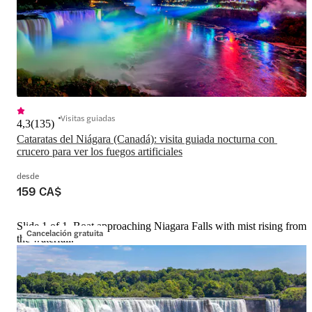
Visitas guiadas
4,3
(
135
)
Cataratas del Niágara (Canadá): visita guiada nocturna con 
crucero para ver los fuegos artificiales
desde
159 CA$
Slide 1 of 1, Boat approaching Niagara Falls with mist rising from
Cancelación gratuita
the waterfall.