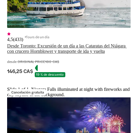
Tours de un día
4,5
(
433
)
Desde Toronto: Excursión de un día a las Cataratas del Niágara 
con crucero Hornblower y transporte de ida y vuelta
desde
ORIGINAL PRICE
180 CA$
146,25 CA$
19 % de descuento
Slide 1 of 1, Niagara Falls illuminated at night with fireworks and
Cancelación gratuita
city skyline in the background.