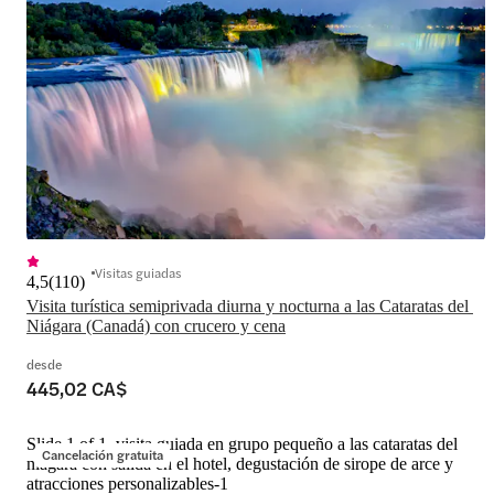
Visitas guiadas
4,5
(
110
)
Visita turística semiprivada diurna y nocturna a las Cataratas del 
Niágara (Canadá) con crucero y cena
desde
445,02 CA$
Slide 1 of 1, visita guiada en grupo pequeño a las cataratas del
Cancelación gratuita
niágara con salida en el hotel, degustación de sirope de arce y
atracciones personalizables-1