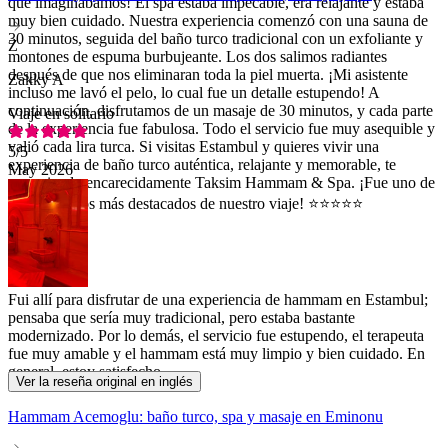
que imaginábamos! El spa estaba impecable, era relajante y estaba
muy bien cuidado. Nuestra experiencia comenzó con una sauna de
30 minutos, seguida del baño turco tradicional con un exfoliante y
Z
montones de espuma burbujeante. Los dos salimos radiantes
después de que nos eliminaran toda la piel muerta. ¡Mi asistente
Zakky A
incluso me lavó el pelo, lo cual fue un detalle estupendo! A
continuación, disfrutamos de un masaje de 30 minutos, y cada parte
Viaje en solitario
de la experiencia fue fabulosa. Todo el servicio fue muy asequible y
valió cada lira turca. Si visitas Estambul y quieres vivir una
5
/5
experiencia de baño turco auténtica, relajante y memorable, te
May 2026
recomiendo encarecidamente Taksim Hammam & Spa. ¡Fue uno de
los momentos más destacados de nuestro viaje! ⭐⭐⭐⭐⭐
Fui allí para disfrutar de una experiencia de hammam en Estambul;
pensaba que sería muy tradicional, pero estaba bastante
modernizado. Por lo demás, el servicio fue estupendo, el terapeuta
fue muy amable y el hammam está muy limpio y bien cuidado. En
general, estoy satisfecho.
Ver la reseña original en inglés
Hammam Acemoglu: baño turco, spa y masaje en Eminonu