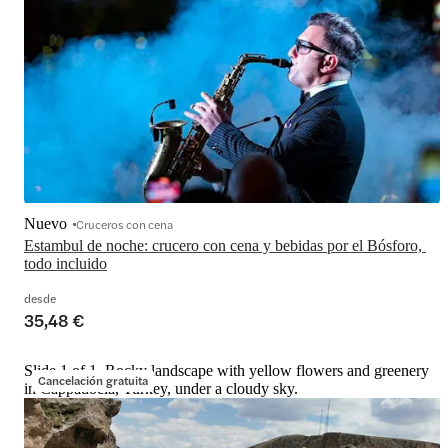
Nuevo
Cruceros con cena
Estambul de noche: crucero con cena y bebidas por el Bósforo, 
todo incluido
desde
35,48 €
Slide 1 of 1, Rocky landscape with yellow flowers and greenery
Cancelación gratuita
in Cappadocia, Turkey, under a cloudy sky.