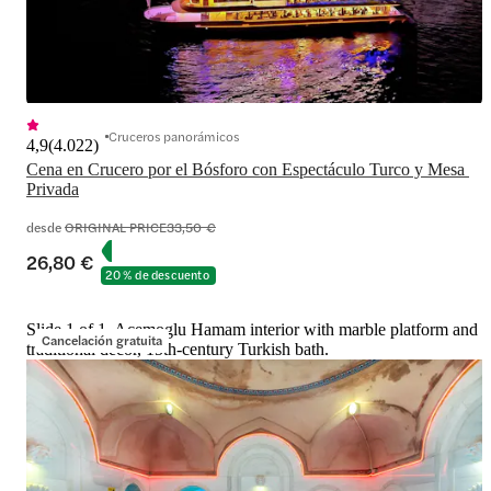
Cruceros panorámicos
4,9
(
4.022
)
Cena en Crucero por el Bósforo con Espectáculo Turco y Mesa 
Privada
desde
ORIGINAL PRICE
33,50 €
26,80 €
20 % de descuento
Slide 1 of 1, Acemoglu Hamam interior with marble platform and
Cancelación gratuita
traditional decor, 15th-century Turkish bath.