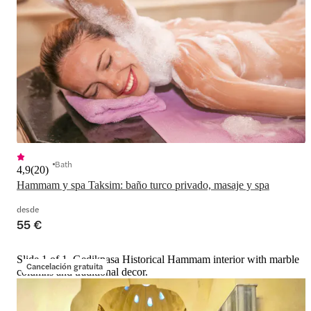
Bath
4,9
(
20
)
Hammam y spa Taksim: baño turco privado, masaje y spa
desde
55 €
Slide 1 of 1, Gedikpasa Historical Hammam interior with marble
Cancelación gratuita
columns and traditional decor.