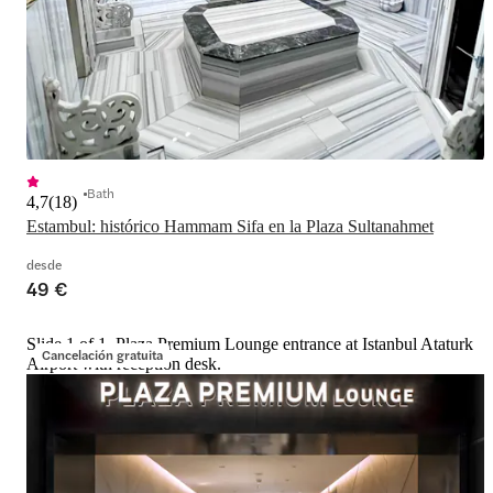
Bath
4,7
(
18
)
Estambul: histórico Hammam Sifa en la Plaza Sultanahmet
desde
49 €
Slide 1 of 1, Plaza Premium Lounge entrance at Istanbul Ataturk
Cancelación gratuita
Airport with reception desk.