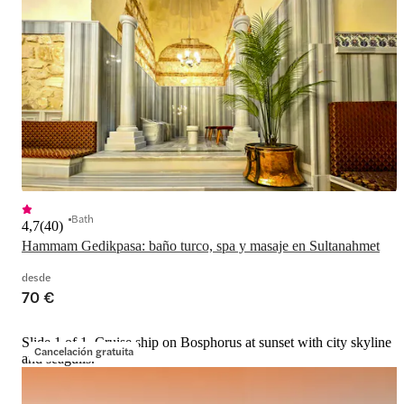
Bath
4,7
(
40
)
Hammam Gedikpasa: baño turco, spa y masaje en Sultanahmet
desde
70 €
Slide 1 of 1, Cruise ship on Bosphorus at sunset with city skyline
Cancelación gratuita
and seagulls.