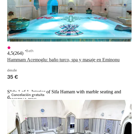
Bath
4,5
(
264
)
Hammam Acemoglu: baño turco, spa y masaje en Eminonu
desde
35 €
Slide 1 of 1, Interior of Sifa Hamam with marble seating and
Cancelación gratuita
decorative tiles.