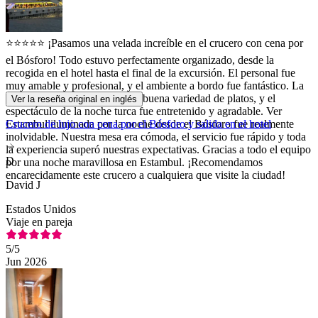
⭐⭐⭐⭐⭐ ¡Pasamos una velada increíble en el crucero con cena por
el Bósforo! Todo estuvo perfectamente organizado, desde la
recogida en el hotel hasta el final de la excursión. El personal fue
muy amable y profesional, y el ambiente a bordo fue fantástico. La
cena estaba deliciosa, con una buena variedad de platos, y el
Ver la reseña original en inglés
espectáculo de la noche turca fue entretenido y agradable. Ver
Estambul iluminada por la noche desde el Bósforo fue realmente
Crucero de lujo con cena por el Bósforo y salida en el hotel
inolvidable. Nuestra mesa era cómoda, el servicio fue rápido y toda
la experiencia superó nuestras expectativas. Gracias a todo el equipo
D
por una noche maravillosa en Estambul. ¡Recomendamos
encarecidamente este crucero a cualquiera que visite la ciudad!
David J
Estados Unidos
Viaje en pareja
5
/5
Jun 2026