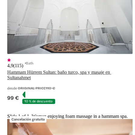
Bath
4,9
(
115
)
Hammam Hürrem Sultan: baño turco, spa y masaje en 
Sultanahmet
desde
ORIGINAL PRICE
110 €
99 €
10 % de descuento
Slide 1 of 1, Woman enjoying foam massage in a hammam spa.
Cancelación gratuita