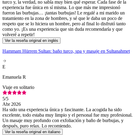
turco y, la verdad, no sabía muy bien qué esperar. Cada fase de la
experiencia fue única en sí misma. Lo que más me impresionó
fueron las burbujas… ¡tantas burbujas! Le regalé a mi marido un
tratamiento en la zona de hombres, y sé que le daba un poco de
respeto que se lo hiciera un hombre, pero al final lo disfrutó tanto
como yo. ¡Es una experiencia que sin duda recomendaría y que
volveré a repetir!
Ver la reseña original en inglés
Hammam Hürrem Sultan: baño turco, spa y masaje en Sultanahmet
E
Emanuela R
Viaje en solitario
5
/5
Abr 2026
Ha sido una experiencia única y fascinante. La acogida ha sido
excelente, todo estaba muy limpio y el personal fue muy profesional.
Un masaje muy profundo con exfoliación y baño de burbujas, y
después, puro relax. Lo recomiendo.
Ver la reseña original en italiano