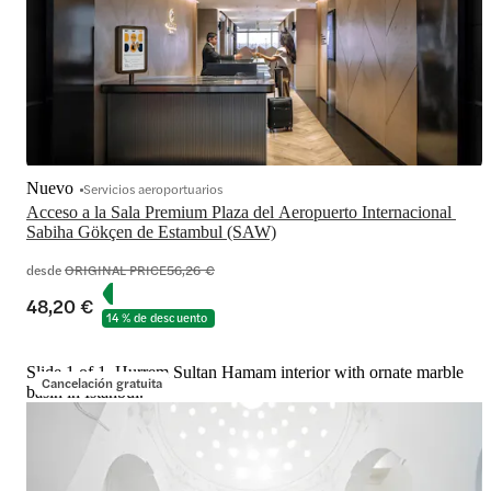
Nuevo
Servicios aeroportuarios
Acceso a la Sala Premium Plaza del Aeropuerto Internacional 
Sabiha Gökçen de Estambul (SAW)
desde
ORIGINAL PRICE
56,26 €
48,20 €
14 % de descuento
Slide 1 of 1, Hurrem Sultan Hamam interior with ornate marble
Cancelación gratuita
basin in Istanbul.