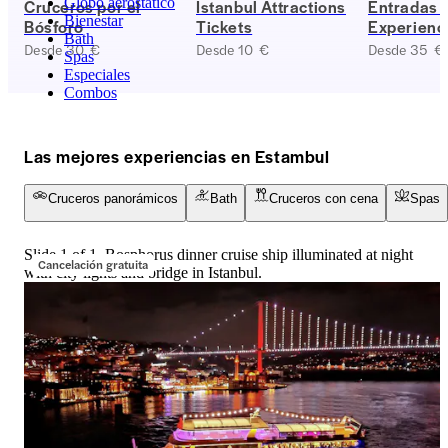
Globo aerostático
Cruceros por el
Istanbul Attractions
Entradas p
Bienestar
Bósforo
Tickets
Experienc
Bath
Turco y 
Desde 30 €
Desde 10 €
Desde 35 €
Spas
Especiales
Combos
Las mejores experiencias en Estambul
Cruceros panorámicos
Bath
Cruceros con cena
Spas
Slide 1 of 1, Bosphorus dinner cruise ship illuminated at night
Cancelación gratuita
with city lights and bridge in Istanbul.