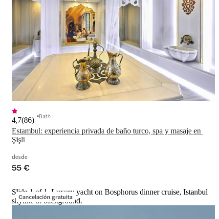
Bath
4,7
(
86
)
Estambul: experiencia privada de baño turco, spa y masaje en 
Şişli
desde
55 €
Slide 1 of 1, Luxury yacht on Bosphorus dinner cruise, Istanbul
Cancelación gratuita
skyline in background.