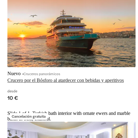
Nuevo
Cruceros panorámicos
Crucero por el Bósforo al atardecer con bebidas y aperitivos
desde
10 €
Slide 1 of 1, Turkish bath interior with ornate ewers and marble
Cancelación gratuita
basin in Sisli, Istanbul.