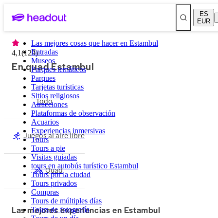
ES
EUR
Las mejores cosas que hacer en Estambul
Entradas
4,1
(
129
)
Museos
En quad Estambul
Parques temáticos
Parques
Tarjetas turísticas
Sitios religiosos
Todo
Atracciones
Plataformas de observación
Acuarios
Experiencias inmersivas
Juegos al aire libre
Tours
Tours a pie
Visitas guiadas
tours en autobús turístico Estambul
Quad
Tours por la ciudad
Tours privados
Compras
Tours de múltiples días
Las mejores experiencias en Estambul
Tours de fotografía