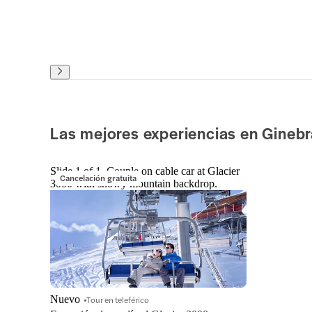
Las mejores experiencias en Ginebr
Slide 1 of 1, Couple on cable car at Glacier
Cancelación gratuita
3000 with snowy mountain backdrop.
Nuevo
Tour en teleférico