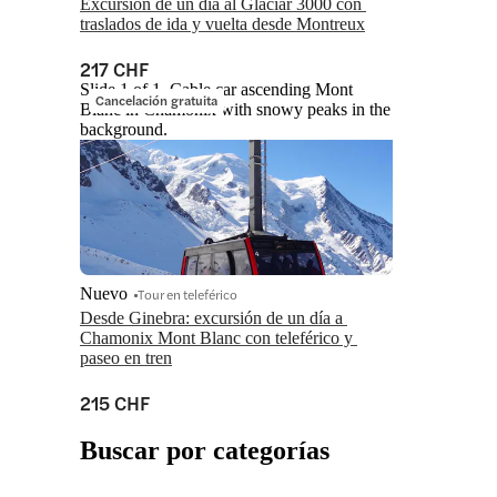
Excursión de un día al Glaciar 3000 con 
traslados de ida y vuelta desde Montreux
217 CHF
Slide 1 of 1, Cable car ascending Mont
Cancelación gratuita
Blanc in Chamonix with snowy peaks in the
background.
Nuevo
Tour en teleférico
Desde Ginebra: excursión de un día a 
Chamonix Mont Blanc con teleférico y 
paseo en tren
215 CHF
Buscar por categorías