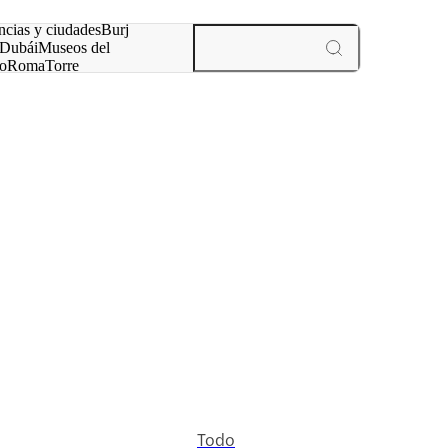
ncias y ciudades
Burj
Dubái
Museos del
o
Roma
Torre
rís
experiencias y ciudades
Todo