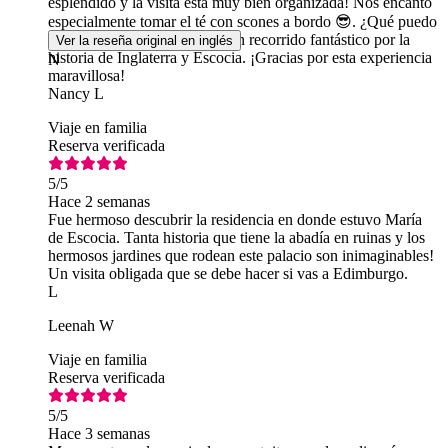
espléndido y la visita está muy bien organizada! Nos encantó
especialmente tomar el té con scones a bordo 😎. ¿Qué puedo
decir de la visita al palacio? Un recorrido fantástico por la
Ver la reseña original en inglés
historia de Inglaterra y Escocia. ¡Gracias por esta experiencia
N
maravillosa!
Nancy L
Viaje en familia
Reserva verificada
5
/5
Hace 2 semanas
Fue hermoso descubrir la residencia en donde estuvo María
de Escocia. Tanta historia que tiene la abadía en ruinas y los
hermosos jardines que rodean este palacio son inimaginables!
Un visita obligada que se debe hacer si vas a Edimburgo.
L
Leenah W
Viaje en familia
Reserva verificada
5
/5
Hace 3 semanas