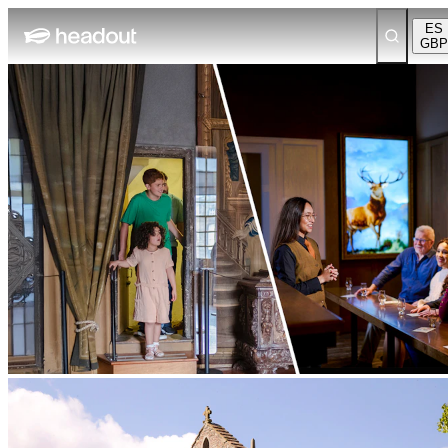
ES
GBP