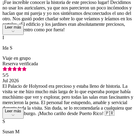
¡Fue increíble conocer la historia de este precioso lugar! Decidimos
no usar los auriculares, ya que nos parecieron un poco incómodos y
hacían que mi pareja y yo nos sintiéramos desconectados el uno del
otro. Nos gustó poder charlar sobre lo que veíamos y leíamos en los
carteles. ¡El edificio y los jardines eran absolutamente preciosos,
Leer más
tanto por dentro como por fuera!
I
Ida S
Viaje en grupo
Reserva verificada
5
/5
Jul 2026
El Palacio de Holyrood era precioso y estaba lleno de historia. La
visita se me hizo mucho más larga de lo que esperaba porque había
muchísimo que ver y explorar, pero todas las salas eran fascinantes y
merecieron la pena. El personal fue estupendo, amable y servicial
durante toda la visita. Sin duda, se lo recomendaría a cualquiera que
Leer más
visite Edimburgo. ¡Mucho cariño desde Puerto Rico! 🇵🇷
S
Susan M