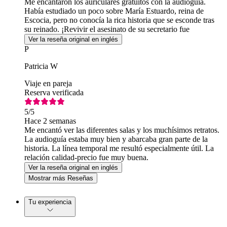
Me encantaron los auriculares gratuitos con la audioguía.
Había estudiado un poco sobre María Estuardo, reina de
Escocia, pero no conocía la rica historia que se esconde tras
su reinado. ¡Revivir el asesinato de su secretario fue
alucinante!
Ver la reseña original en inglés
P
Patricia W
Viaje en pareja
Reserva verificada
5
/5
Hace 2 semanas
Me encantó ver las diferentes salas y los muchísimos retratos.
La audioguía estaba muy bien y abarcaba gran parte de la
historia. La línea temporal me resultó especialmente útil. La
relación calidad-precio fue muy buena.
Ver la reseña original en inglés
Mostrar más Reseñas
Tu experiencia