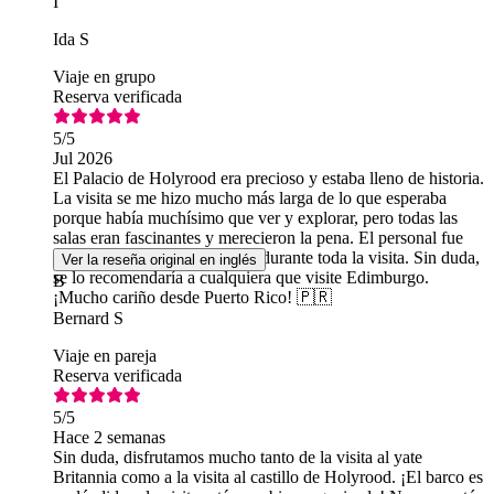
I
Ida S
Viaje en grupo
Reserva verificada
5
/5
Jul 2026
El Palacio de Holyrood era precioso y estaba lleno de historia.
La visita se me hizo mucho más larga de lo que esperaba
porque había muchísimo que ver y explorar, pero todas las
salas eran fascinantes y merecieron la pena. El personal fue
estupendo, amable y servicial durante toda la visita. Sin duda,
Ver la reseña original en inglés
se lo recomendaría a cualquiera que visite Edimburgo.
B
¡Mucho cariño desde Puerto Rico! 🇵🇷
Bernard S
Viaje en pareja
Reserva verificada
5
/5
Hace 2 semanas
Sin duda, disfrutamos mucho tanto de la visita al yate
Britannia como a la visita al castillo de Holyrood. ¡El barco es