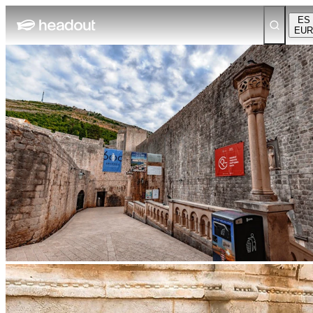
ES
EUR