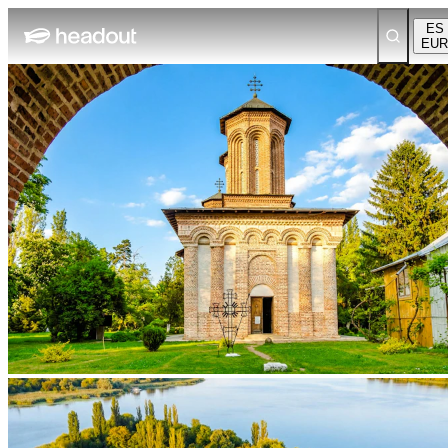
ES
EUR