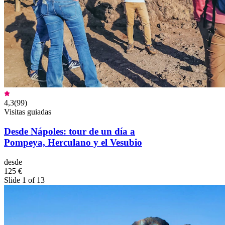
4,3
(
99
)
Visitas guiadas
Desde Nápoles: tour de un día a
Pompeya, Herculano y el Vesubio
desde
125 €
Slide 1 of 13