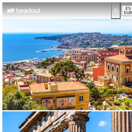
ES
EUR