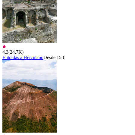
4,3
(
24,7K
)
Entradas a Herculano
Desde 15 €