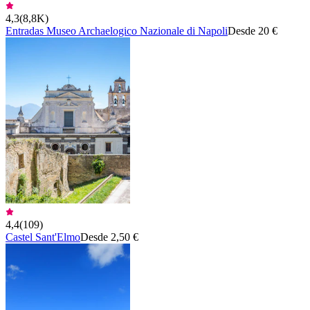
4,3
(
8,8K
)
Entradas Museo Archaelogico Nazionale di Napoli
Desde 20 €
4,4
(
109
)
Castel Sant'Elmo
Desde 2,50 €