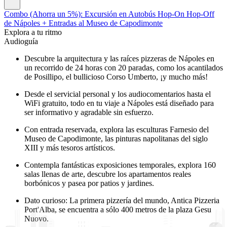
Combo (Ahorra un 5%): Excursión en Autobús Hop-On Hop-Off
de Nápoles + Entradas al Museo de Capodimonte
Explora a tu ritmo
Audioguía
Descubre la arquitectura y las raíces pizzeras de Nápoles en
un recorrido de 24 horas con 20 paradas, como los acantilados
de Posillipo, el bullicioso Corso Umberto, ¡y mucho más!
Desde el servicial personal y los audiocomentarios hasta el
WiFi gratuito, todo en tu viaje a Nápoles está diseñado para
ser informativo y agradable sin esfuerzo.
Con entrada reservada, explora las esculturas Farnesio del
Museo de Capodimonte, las pinturas napolitanas del siglo
XIII y más tesoros artísticos.
Contempla fantásticas exposiciones temporales, explora 160
salas llenas de arte, descubre los apartamentos reales
borbónicos y pasea por patios y jardines.
Dato curioso: La primera pizzería del mundo, Antica Pizzeria
Port'Alba, se encuentra a sólo 400 metros de la plaza Gesu
Nuovo.