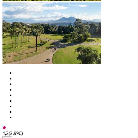
4,2
(
2.996
)