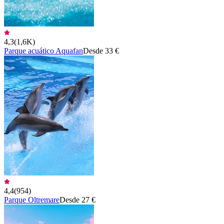
4,3
(
1,6K
)
Parque acuático Aquafan
Desde 33 €
4,4
(
954
)
Parque Oltremare
Desde 27 €