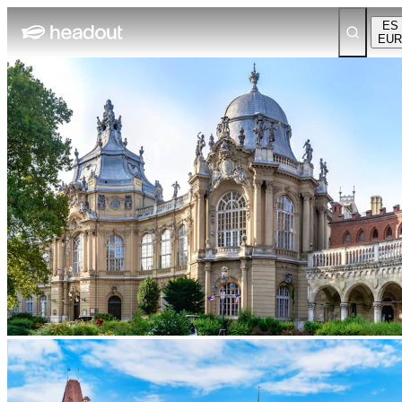
ES
EUR