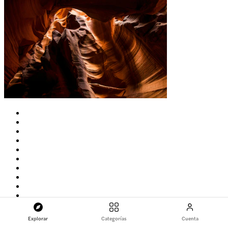
Explorar
Categorías
Cuenta
4,8
(
1.280
)