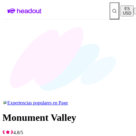
ES
USD
Experiencias populares en Page
Monument Valley
4.8/5