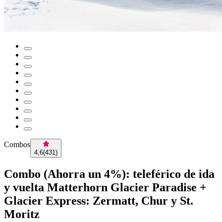
Combos
4,6
(
431
)
Combo (Ahorra un 4%): teleférico de ida
y vuelta Matterhorn Glacier Paradise +
Glacier Express: Zermatt, Chur y St.
Moritz