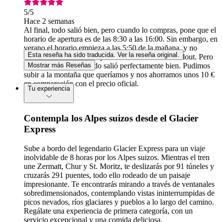
5
/5
Hace 2 semanas
Al final, todo salió bien, pero cuando lo compras, pone que el
horario de apertura es de las 8:30 a las 16:00. Sin embargo, en
verano el horario empieza a las 5:50 de la mañana, y no
Esta reseña ha sido traducida. Ver la reseña original.
estábamos seguros de si podríamos entrar con Headout. Pero
nos dejaron entrar y todo salió perfectamente bien. Pudimos
Mostrar más Reseñas
subir a la montaña que queríamos y nos ahorramos unos 10 €
en comparación con el precio oficial.
Tu experiencia
Contempla los Alpes suizos desde el Glacier
Express
Sube a bordo del legendario Glacier Express para un viaje
inolvidable de 8 horas por los Alpes suizos. Mientras el tren
une Zermatt, Chur y St. Moritz, te deslizarás por 91 túneles y
cruzarás 291 puentes, todo ello rodeado de un paisaje
impresionante. Te encontrarás mirando a través de ventanales
sobredimensionados, contemplando vistas ininterrumpidas de
picos nevados, ríos glaciares y pueblos a lo largo del camino.
Regálate una experiencia de primera categoría, con un
servicio excepcional y una comida deliciosa.