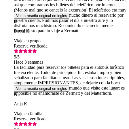
así que compramos los billetes del teleférico por Internet.
¡Menos mal que se canceló la excursión! El teleférico era muy
fácil de usar y nos ahorramos mucho dinero al reservarlo por
Ver la reseña original en inglés
nuestra cuenta. Pudimos pasar el día a nuestro aire y lo
D
disfrutamos muchísimo. Recomiendo encarecidamente
reservar esto para tu viaje a Zermatt.
David H
Viaje en grupo
Reserva verificada
5
/5
Hace 3 semanas
La facilidad para reservar los billetes para el autobús turístico
fue excelente. Todo, de principio a fin, estaba limpio y bien
señalizado para facilitar su uso. Las vistas son indescriptibles,
simplemente IMPRESIONANTES, de dejarte con la boca
abierta. Recomiendo a todo el mundo que visite este lugar; es
Ver la reseña original en inglés
imposible no enamorarse de Zermatt y del Matterhorn.
A
Anja K
Viaje en familia
Reserva verificada