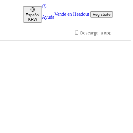
Vende en Headout
Regístrate
Español
Ayuda
KRW
Descarga la app