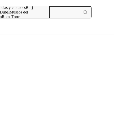
ncias y ciudades
Burj
Dubái
Museos del
o
Roma
Torre
rís
experiencias y ciudades