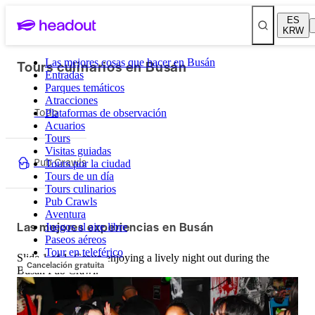
ES
KRW
Tours culinarios en Busán
Las mejores cosas que hacer en Busán
Entradas
Parques temáticos
Atracciones
Todo
Plataformas de observación
Acuarios
Tours
Visitas guiadas
Pub Crawls
Tours por la ciudad
Tours de un día
Tours culinarios
Pub Crawls
Aventura
Las mejores experiencias en Busán
Juegos al aire libre
Paseos aéreos
Tour en teleférico
Slide 1 of 1, Group enjoying a lively night out during the
Cancelación gratuita
Busan Pub Crawl.