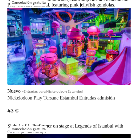
Cancelación gratuita
Play Tersane Istanbul, featuring pink jellyfish gondolas.
Nuevo
Entradas para Nickelodeon Estambul
Nickelodeon Play Tersane Estambul Entradas admisión
43 €
Slide 1 of 1, Performer on stage at Legends of Istanbul with
Cancelación gratuita
cityscape backdrop.