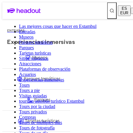
ES
EUR
Las mejores cosas que hacer en Estambul
ENTRADAS
Entradas
Museos
Experiencias inmersivas
Parques temáticos
Parques
Tarjetas turísticas
Museos
Sitios religiosos
Atracciones
Plataformas de observación
Acuarios
Parques temáticos
Experiencias inmersivas
Tours
Tours a pie
Visitas guiadas
Parques
tours en autobús turístico Estambul
Tours por la ciudad
Tours privados
Compras
Tarjetas turísticas
Tours de múltiples días
Tours de fotografía