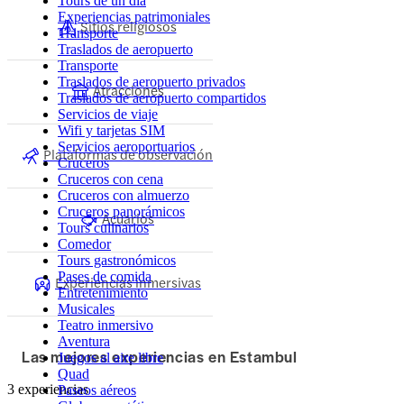
Tours de un día
Experiencias patrimoniales
Sitios religiosos
Transporte
Traslados de aeropuerto
Transporte
Traslados de aeropuerto privados
Atracciones
Traslados de aeropuerto compartidos
Servicios de viaje
Wifi y tarjetas SIM
Servicios aeroportuarios
Plataformas de observación
Cruceros
Cruceros con cena
Cruceros con almuerzo
Cruceros panorámicos
Acuarios
Tours culinarios
Comedor
Tours gastronómicos
Pases de comida
Experiencias inmersivas
Entretenimiento
Musicales
Teatro inmersivo
Aventura
Las mejores experiencias en Estambul
Juegos al aire libre
Quad
3 experiencias
Paseos aéreos