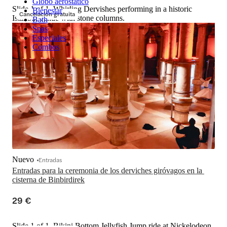
Globo aerostático
Slide 1 of 1, Whirling Dervishes performing in a historic
Bienestar
Cancelación gratuita
Istanbul venue with stone columns.
Bath
Spas
Especiales
Combos
Nuevo
Entradas
Entradas para la ceremonia de los derviches giróvagos en la 
cisterna de Binbirdirek
29 €
Slide 1 of 1, Bikini Bottom Jellyfish Jump ride at Nickelodeon