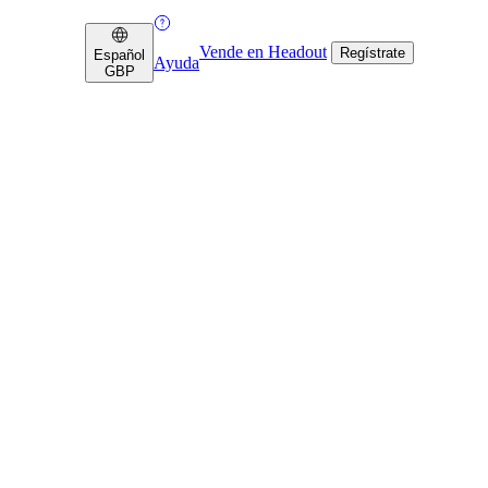
Vende en Headout
Regístrate
Español
Ayuda
GBP