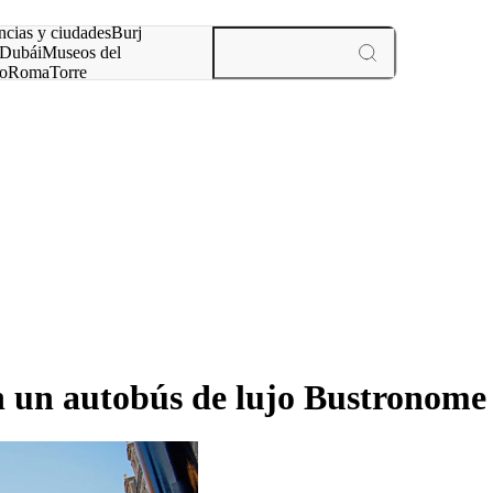
ncias y ciudades
Burj
Dubái
Museos del
o
Roma
Torre
rís
experiencias y ciudades
n un autobús de lujo Bustronome