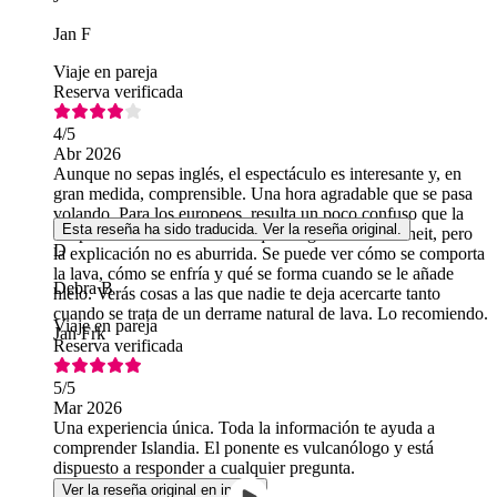
Jan F
Viaje en pareja
Reserva verificada
4
/5
Abr 2026
Aunque no sepas inglés, el espectáculo es interesante y, en
gran medida, comprensible. Una hora agradable que se pasa
volando. Para los europeos, resulta un poco confuso que la
Esta reseña ha sido traducida. Ver la reseña original.
temperatura de la lava se indique en grados Fahrenheit, pero
D
la explicación no es aburrida. Se puede ver cómo se comporta
la lava, cómo se enfría y qué se forma cuando se le añade
Debra B
hielo. Verás cosas a las que nadie te deja acercarte tanto
cuando se trata de un derrame natural de lava. Lo recomiendo.
Viaje en pareja
Jan Frk
Reserva verificada
5
/5
Mar 2026
Una experiencia única. Toda la información te ayuda a
comprender Islandia. El ponente es vulcanólogo y está
dispuesto a responder a cualquier pregunta.
Ver la reseña original en inglés