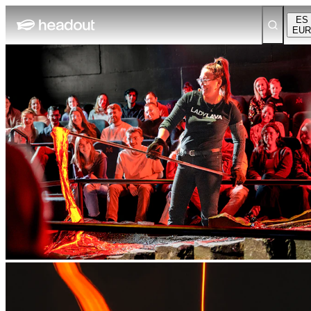
ES
EUR