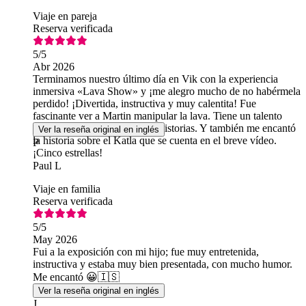
Viaje en pareja
Reserva verificada
5
/5
Abr 2026
Terminamos nuestro último día en Vik con la experiencia
inmersiva «Lava Show» y ¡me alegro mucho de no habérmela
perdido! ¡Divertida, instructiva y muy calentita! Fue
fascinante ver a Martin manipular la lava. Tiene un talento
natural para enseñar y contar historias. Y también me encantó
Ver la reseña original en inglés
la historia sobre el Katla que se cuenta en el breve vídeo.
P
¡Cinco estrellas!
Paul L
Viaje en familia
Reserva verificada
5
/5
May 2026
Fui a la exposición con mi hijo; fue muy entretenida,
instructiva y estaba muy bien presentada, con mucho humor.
Me encantó 😀🇮🇸
Ver la reseña original en inglés
J