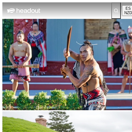
ES
NZD