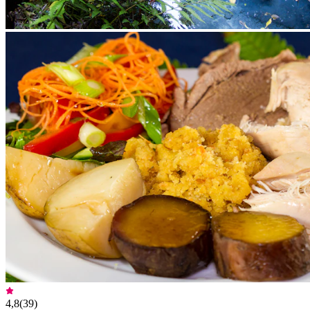
4,8
(
39
)