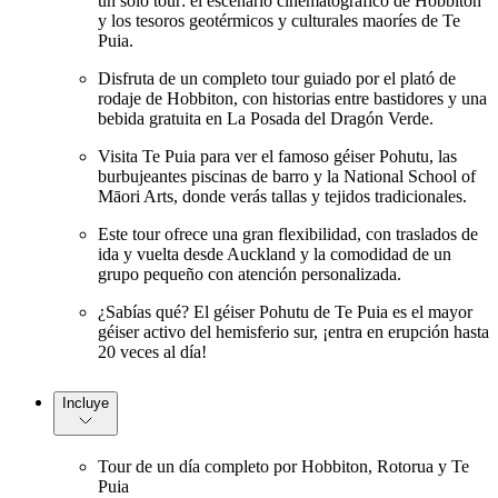
un solo tour: el escenario cinematográfico de Hobbiton
y los tesoros geotérmicos y culturales maoríes de Te
Puia.
Disfruta de un completo tour guiado por el plató de
rodaje de Hobbiton, con historias entre bastidores y una
bebida gratuita en La Posada del Dragón Verde.
Visita Te Puia para ver el famoso géiser Pohutu, las
burbujeantes piscinas de barro y la National School of
Māori Arts, donde verás tallas y tejidos tradicionales.
Este tour ofrece una gran flexibilidad, con traslados de
ida y vuelta desde Auckland y la comodidad de un
grupo pequeño con atención personalizada.
¿Sabías qué? El géiser Pohutu de Te Puia es el mayor
géiser activo del hemisferio sur, ¡entra en erupción hasta
20 veces al día!
Incluye
Tour de un día completo por Hobbiton, Rotorua y Te
Puia