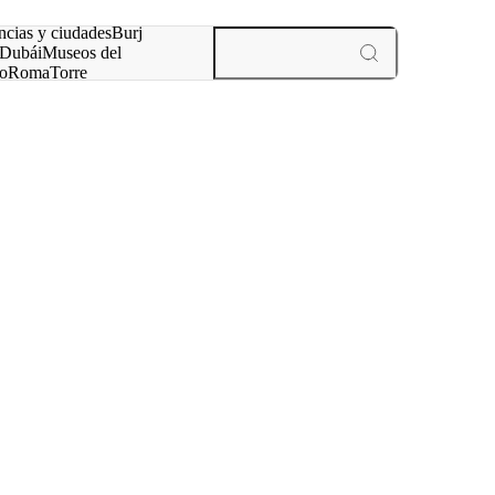
ncias y ciudades
Burj
Dubái
Museos del
o
Roma
Torre
rís
experiencias y ciudades