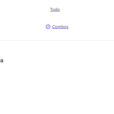
Todo
Combos
ua