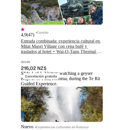
Combo
4,9
(
47
)
Entrada combinada: experiencia cultural en 
Mitai Maori Village con cena bufé y 
traslados al hotel + Wai-O-Tapu Thermal 
Wonderland
desde
216,02 NZ$
Slide 1 of 1, Visitors watching a geyser
Cancelación gratuita
erupt at Te Puia, Rotorua, during the Te Rā
Guided Experience.
Nuevo
Experiencias culturales en Rotorua