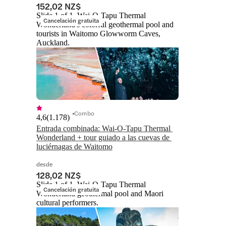
152,02 NZ$
Slide 1 of 1, Wai-O-Tapu Thermal
Cancelación gratuita
Wonderland's colorful geothermal pool and
tourists in Waitomo Glowworm Caves,
Auckland.
Combo
4,6
(
1.178
)
Entrada combinada: Wai-O-Tapu Thermal 
Wonderland + tour guiado a las cuevas de 
luciérnagas de Waitomo
desde
128,02 NZ$
Slide 1 of 1, Wai-O-Tapu Thermal
Cancelación gratuita
Wonderland geothermal pool and Maori
cultural performers.