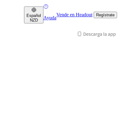
Vende en Headout
Regístrate
Español
Ayuda
NZD
Descarga la app