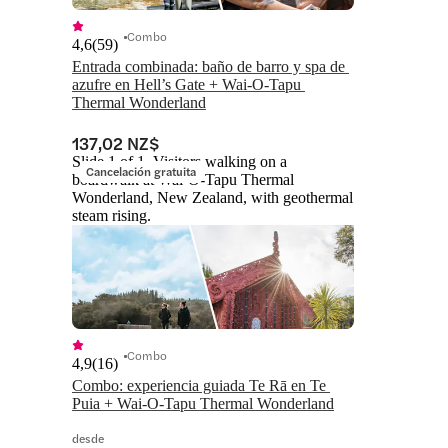
Combo
4,6
(
59
)
Entrada combinada: baño de barro y spa de 
azufre en Hell’s Gate + Wai-O-Tapu 
Thermal Wonderland
137,02 NZ$
Slide 1 of 1, Visitors walking on a
Cancelación gratuita
boardwalk at Wai-O-Tapu Thermal
Wonderland, New Zealand, with geothermal
steam rising.
Combo
4,9
(
16
)
Combo: experiencia guiada Te Rā en Te 
Puia + Wai-O-Tapu Thermal Wonderland
desde