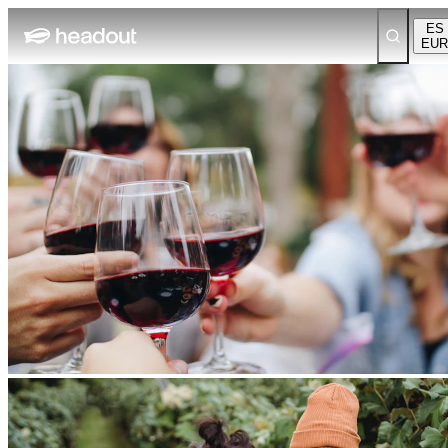
ES
EUR