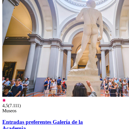
4,5
(
7.111
)
Museos
Entradas preferentes Galería de la
Academia