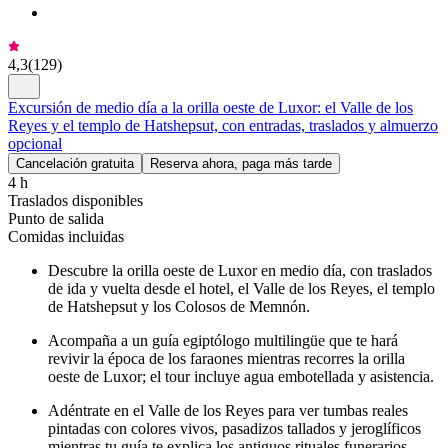
4,3
(
129
)
Excursión de medio día a la orilla oeste de Luxor: el Valle de los
Reyes y el templo de Hatshepsut, con entradas, traslados y almuerzo
opcional
Cancelación gratuita
Reserva ahora, paga más tarde
4 h
Traslados disponibles
Punto de salida
Comidas incluidas
Descubre la orilla oeste de Luxor en medio día, con traslados
de ida y vuelta desde el hotel, el Valle de los Reyes, el templo
de Hatshepsut y los Colosos de Memnón.
Acompaña a un guía egiptólogo multilingüe que te hará
revivir la época de los faraones mientras recorres la orilla
oeste de Luxor; el tour incluye agua embotellada y asistencia.
Adéntrate en el Valle de los Reyes para ver tumbas reales
pintadas con colores vivos, pasadizos tallados y jeroglíficos
mientras tu guía te explica los antiguos rituales funerarios.