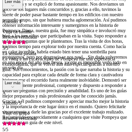
Leer más
informativa y se explicó de forma apasionante. Nos desviamos un
poco de los lugares más concurridos y, gracias a ello, tuvimos la
A
suerte de poder pasar bastante tiempo en los edificios con nuestro
pequeño grupo, sin que hubiera mucha aglomeración. Así pudimos
Antonio T
obtener información interesante y sumergirnos en la historia de
Pompeya. Diana, nuestra guía, fue muy simpática e involucró muy
Viaje en familia
bien a los tres niños que participaban en la visita. Supo responder a
Reserva verificada
todas las preguntas que le planteamos. Tras la visita de dos horas,
tuvimos tiempo para explorar todo por nuestra cuenta. Como hacía
5
/5
un calor increíble, habría estado bien tener una sombrilla para
La semana pasada
protegernos, pero por desgracia se nos pasó... Sin duda volveremos
La visita a las excavaciones de Pompeya fue una experiencia
en una época del año más fresca, ya que es imposible verlo todo en
extraordinaria, que se volvió aún más especial gracias a nuestro
un solo día...
guía. Sus conocimientos, la pasión con la que narraba la historia y su
capacidad para explicar cada detalle de forma clara y cautivadora
hicieron que el recorrido fuera realmente inolvidable. Demostró ser
Leer más
extremadamente profesional, competente y dispuesto a responder a
todas las preguntas con precisión y amabilidad. Es uno de los guías
A
mejor preparados y más profesionales que he conocido jamás.
Gracias a él pudimos comprender y apreciar mucho mejor la historia
Antonio S
y la importancia de este lugar único en el mundo. Quiero felicitarle
sinceramente y darle las gracias por el excelente trabajo realizado.
Viaje en grupo
Recomiendo encarecidamente a cualquiera que visite Pompeya que
Reserva verificada
cuente con un guía de este nivel.
5
/5