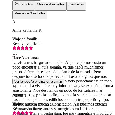
Con fotos
Más de 4 estrellas
3 estrellas
Menos de 3 estrellas
A
Anna-katharina K
Viaje en familia
Reserva verificada
5
/5
Hace 3 semanas
La visita nos ha gustado mucho. Al principio nos costó un
poco encontrar al guía alemán, ya que había muchísimos
grupos diferentes esperando delante de la entrada. Pero
después todo salió a la perfección. Las audioguías que nos
dieron nos permitieron entenderlo todo perfectamente en todo
Ver la reseña original en alemán
momento. La visita fue muy informativa y se explicó de forma
M
apasionante. Nos desviamos un poco de los lugares más
concurridos y, gracias a ello, tuvimos la suerte de poder pasar
Martin T
bastante tiempo en los edificios con nuestro pequeño grupo,
Viaje en pareja
sin que hubiera mucha aglomeración. Así pudimos obtener
Reserva verificada
información interesante y sumergirnos en la historia de
Pompeya. Diana, nuestra guía, fue muy simpática e involucró