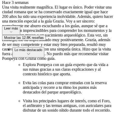
Hace 3 semanas
Una visita realmente magnífica. El lugar es único. Poder visitar una
ciudad romana que se ha conservado exactamente igual que hace
200 años ha sido una experiencia inolvidable. Además, quiero hacer
una mención especial a la guía Grazia. Voy a ser sincero:
normalmente me aburro escuchando a los guías, aunque sé que a
Leer más
menudo son imprescindibles para comprender los monumentos y la
historia de un museo o un yacimiento arqueológico. Esta vez, sin
Mostrar las 12.8K reseñas
embargo, me ha impresionado muy positivamente. Grazia, además
de ser muy competente y estar muy bien preparada, resultó muy
cautivadora, agradable y con una simpatía única. Hizo que la visita
Lo más destacado
fuera aún más maravillosa. No puedo más que recomendar visitar
Pompeya con Grazia como guía.
Explora Pompeya con un guía experto que da vida a
sus ruinas gracias a sus claras explicaciones y al
contexto histórico que aporta.
Evita las colas para comprar entradas con la reserva
anticipada y recorre a tu ritmo los puntos más
destacados del parque arqueológico.
Visita los principales lugares de interés, como el Foro,
el anfiteatro y las termas antiguas, con auriculares para
disfrutar de un sonido nítido durante todo el recorrido.