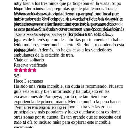
muy bien a los tres niños que participaban en la visita. Supo
5
/5
responder a todas las preguntas que le planteamos. Tras la
Hace 2 semanas
visita de dos horas, tuvimos tiempo para explorar todo por
Me encantó esta visita guiada con un arqueólogo local que
nuestra cuenta. Como hacía un calor increíble, habría estado
había trabajado en Pompeya. La verdad es que sin un guía te
bien tener una sombrilla para protegernos, pero por desgracia
perderías en esta enorme ciudad que había permanecido
se nos pasó... Sin duda volveremos en una época del año más
oculta durante más de 1500 años. Nos enseñó la panadería
fresca, ya que es imposible verlo todo en un solo día...
local, el gimnasio, el burdel (¡sí!) y muchas más casas y
Ver la reseña original en inglés
lugares de interés que no descubrirías por tu cuenta sin haber
K
leído mucho y tener mucha suerte. Sin duda, recomiendo esta
visita guiada. Además, no hagas caso a los vendedores
Kerrie S
ambulantes de la estación de tren.
Viaje en solitario
Reserva verificada
5
/5
Hace 3 semanas
Ha sido una visita increíble, sin duda la recomiendo. Nuestro
guía estaba muy bien informado y ha trabajado en las
excavaciones de Pompeya, por lo que también tiene
experiencia de primera mano. Merece mucho la pena hacer
una visita guiada de un par de horas para ver las zonas
Ver la reseña original en inglés
principales y más populares y luego quedarse para explorar
A
otras zonas por tu cuenta. Es tan grande que se necesita casi
todo el día (o incluso más) para explorar este increíble
Ana M
yacimiento.