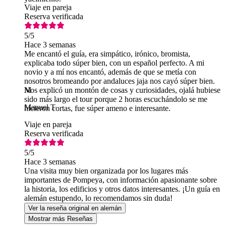
Viaje en pareja
Reserva verificada
5
/5
Hace 3 semanas
Me encantó el guía, era simpático, irónico, bromista,
explicaba todo súper bien, con un español perfecto. A mi
novio y a mí nos encantó, además de que se metía con
nosotros bromeando por andaluces jaja nos cayó súper bien.
Nos explicó un montón de cosas y curiosidades, ojalá hubiese
M
sido más largo el tour porque 2 horas escuchándolo se me
Manuel T
hicieron cortas, fue súper ameno e interesante.
Viaje en pareja
Reserva verificada
5
/5
Hace 3 semanas
Una visita muy bien organizada por los lugares más
importantes de Pompeya, con información apasionante sobre
la historia, los edificios y otros datos interesantes. ¡Un guía en
alemán estupendo, lo recomendamos sin duda!
Ver la reseña original en alemán
Mostrar más Reseñas