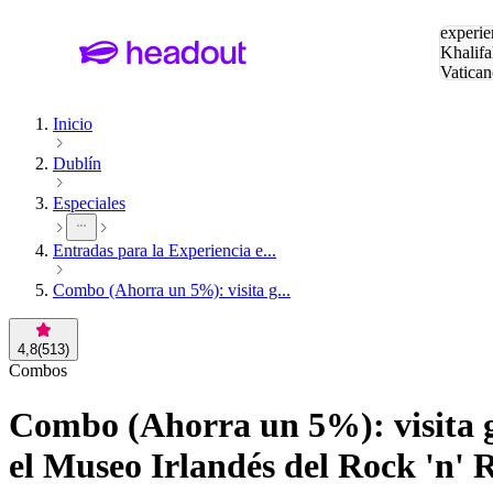
Buscar
experie
Khalifa
Vatican
Eiffel
Pa
Inicio
Dublín
Especiales
Entradas para la Experiencia e...
Combo (Ahorra un 5%): visita g...
4,8
(
513
)
Combos
Combo (Ahorra un 5%): visita gu
el Museo Irlandés del Rock 'n' R