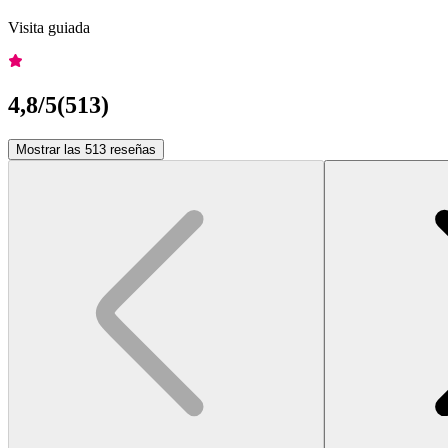
Visita guiada
4,8
/5
(
513
)
Mostrar las 513 reseñas