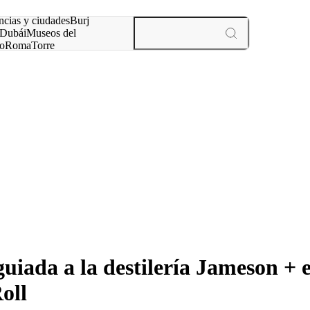
ncias y ciudades
Burj
Dubái
Museos del
o
Roma
Torre
rís
experiencias y ciudades
iada a la destilería Jameson + e
oll