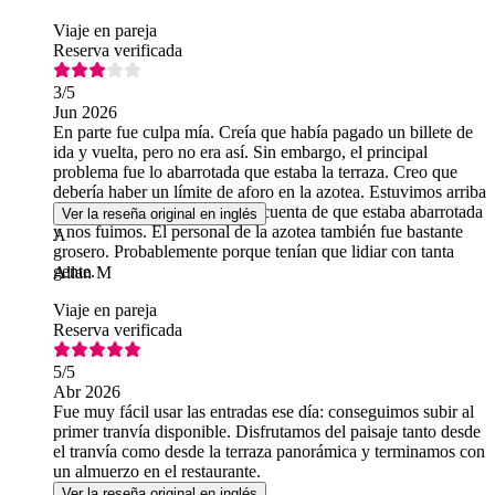
Viaje en pareja
Reserva verificada
3
/5
Jun 2026
En parte fue culpa mía. Creía que había pagado un billete de
ida y vuelta, pero no era así. Sin embargo, el principal
problema fue lo abarrotada que estaba la terraza. Creo que
debería haber un límite de aforo en la azotea. Estuvimos arriba
unos 30 segundos, nos dimos cuenta de que estaba abarrotada
Ver la reseña original en inglés
y nos fuimos. El personal de la azotea también fue bastante
A
grosero. Probablemente porque tenían que lidiar con tanta
gente.
Allan M
Viaje en pareja
Reserva verificada
5
/5
Abr 2026
Fue muy fácil usar las entradas ese día: conseguimos subir al
primer tranvía disponible. Disfrutamos del paisaje tanto desde
el tranvía como desde la terraza panorámica y terminamos con
un almuerzo en el restaurante.
Ver la reseña original en inglés