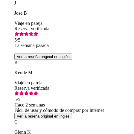
J
Jose B
Viaje en pareja
Reserva verificada
5
/5
La semana pasada
.................................
Ver la reseña original en inglés
K
Kende M
Viaje en pareja
Reserva verificada
5
/5
Hace 2 semanas
Fácil de usar y cómodo de comprar por Internet
Ver la reseña original en inglés
G
Glenn K