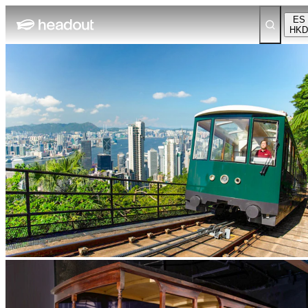
ES
HKD