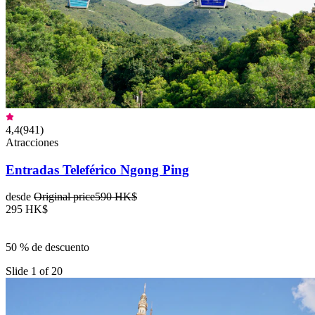
4,4
(
941
)
Atracciones
Entradas Teleférico Ngong Ping
desde
Original price
590 HK$
295 HK$
50 % de descuento
Slide 1 of 20