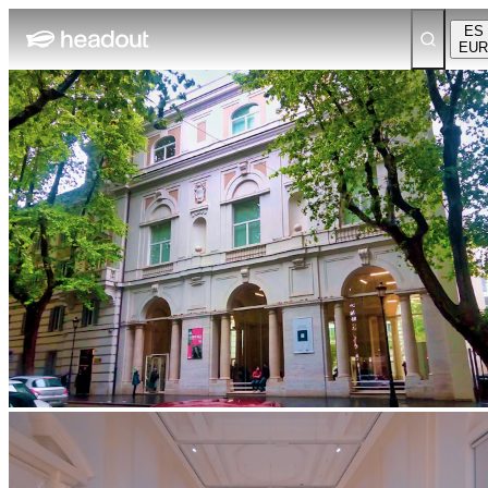
ES
EUR