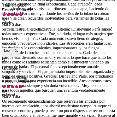
y drones, creando un final espectacular. Cada atracción, cada
Viaje en grupo
espectáculo y cada sonrisa contribuyeron a la magia, haciendo de
Reserva verificada
Disneyland París un lugar donde los sueños de la infancia cobran
vida y se crean recuerdos inolvidables para visitantes de todas las
5
/5
edades.
Hace 6 días
:estrella::estrella::estrella::estrella::estrella: ¡Disneyland París superó
todas nuestras expectativas! Fue, sin duda, el lugar más mágico que
hemos visitado jamás. Cada momento estuvo lleno de alegría,
emoción y recuerdos inolvidables. Las atracciones eran fantásticas,
los desfiles y los espectáculos, impresionantes, y los fuegos
Leer más
artificiales de la noche, absolutamente increíbles. Cada detalle del
parque está diseñado con amor y esmero, lo que hace que tanto los
G
niños como los adultos se sientan como si estuvieran viviendo un
cuento de hadas. El personal fue excepcionalmente amable,
Giuseppe C
simpático y servicial. El parque estaba impecable, bien organizado y
lleno de energía positiva. Gracias, Disneyland París, por brindarnos
Viaje en pareja
a nuestra familia una experiencia tan increíble. Atesoraremos estos
Reserva verificada
recuerdos para siempre y sin duda volveremos. ¡Muy recomendable
para todos aquellos que busquen una aventura verdaderamente
5
/5
mágica!
Hace 5 días
Os recomiendo encarecidamente que reservéis las entradas por
internet con antelación, ¡nos ahorró muchísimo tiempo! Aunque el
museo es enorme y puede parecer un poco disperso, el recorrido está
bien organizado y el personal fue muy amable y servicial. Reserva al