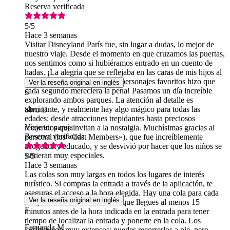
Reserva verificada
5
/5
Hace 3 semanas
Visitar Disneyland París fue, sin lugar a dudas, lo mejor de
nuestro viaje. Desde el momento en que cruzamos las puertas,
nos sentimos como si hubiéramos entrado en un cuento de
hadas. ¡La alegría que se reflejaba en las caras de mis hijos al
ver el castillo y conocer a sus personajes favoritos hizo que
Ver la reseña original en inglés
cada segundo mereciera la pena! Pasamos un día increíble
S
explorando ambos parques. La atención al detalle es
alucinante, y realmente hay algo mágico para todas las
Sivu D
edades: desde atracciones trepidantes hasta preciosos
Viaje en pareja
recorridos que invitan a la nostalgia. Muchísimas gracias al
Reserva verificada
personal (los «Cast Members»), que fue increíblemente
acogedor y educado, y se desvivió por hacer que los niños se
sintieran muy especiales.
5
/5
Hace 3 semanas
Las colas son muy largas en todos los lugares de interés
turístico. Si compras la entrada a través de la aplicación, te
aseguras el acceso a la hora elegida. Hay una cola para cada
Ver la reseña original en inglés
franja horaria. Te recomiendo que llegues al menos 15
F
minutos antes de la hora indicada en la entrada para tener
tiempo de localizar la entrada y ponerte en la cola. Los
Fernanda M
jardines son muy extensos; puedes recorrerlos a pie, pero