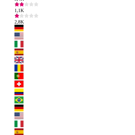
1,1K
2,8K