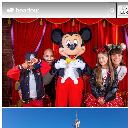
ES
EUR