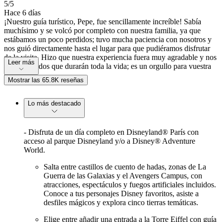
5
/5
Hace 6 días
¡Nuestro guía turístico, Pepe, fue sencillamente increíble! Sabía
muchísimo y se volcó por completo con nuestra familia, ya que
estábamos un poco perdidos; tuvo mucha paciencia con nosotros y
nos guió directamente hasta el lugar para que pudiéramos disfrutar
de la visita. Hizo que nuestra experiencia fuera muy agradable y nos
Leer más
dejó recuerdos que durarán toda la vida; es un orgullo para vuestra
empresa.
Mostrar las 65.8K reseñas
Lo más destacado
- Disfruta de un día completo en Disneyland® París con
acceso al parque Disneyland y/o a Disney® Adventure
World.
Salta entre castillos de cuento de hadas, zonas de La
Guerra de las Galaxias y el Avengers Campus, con
atracciones, espectáculos y fuegos artificiales incluidos.
Conoce a tus personajes Disney favoritos, asiste a
desfiles mágicos y explora cinco tierras temáticas.
Elige entre añadir una entrada a la Torre Eiffel con guía