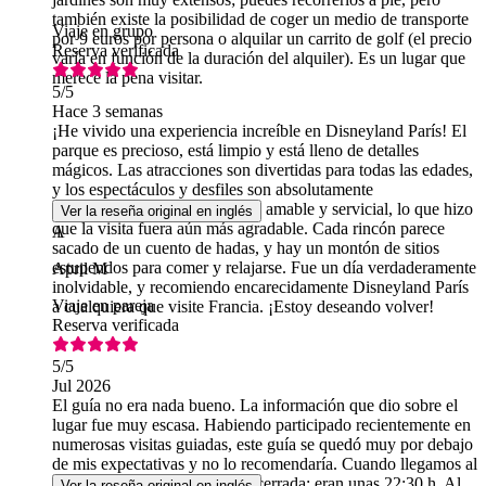
también existe la posibilidad de coger un medio de transporte
Viaje en grupo
por 9 euros por persona o alquilar un carrito de golf (el precio
Reserva verificada
varía en función de la duración del alquiler). Es un lugar que
merece la pena visitar.
5
/5
Hace 3 semanas
¡He vivido una experiencia increíble en Disneyland París! El
parque es precioso, está limpio y está lleno de detalles
mágicos. Las atracciones son divertidas para todas las edades,
y los espectáculos y desfiles son absolutamente
espectaculares. El personal fue amable y servicial, lo que hizo
Ver la reseña original en inglés
que la visita fuera aún más agradable. Cada rincón parece
A
sacado de un cuento de hadas, y hay un montón de sitios
estupendos para comer y relajarse. Fue un día verdaderamente
April M
inolvidable, y recomiendo encarecidamente Disneyland París
Viaje en pareja
a cualquiera que visite Francia. ¡Estoy deseando volver!
Reserva verificada
5
/5
Jul 2026
El guía no era nada bueno. La información que dio sobre el
lugar fue muy escasa. Habiendo participado recientemente en
numerosas visitas guiadas, este guía se quedó muy por debajo
de mis expectativas y no lo recomendaría. Cuando llegamos al
segundo nivel, la cima estaba cerrada; eran unas 22:30 h. Al
Ver la reseña original en inglés