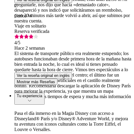
preguntarle, nos dijo que hacía «demasiado calor»,
C
desapareció y nos indicó que solicitáramos un reembolso,
pero 20 minutos más tarde volvió a abrir, así que subimos por
Carlos W
nuestra cuenta.
Viaje en solitario
Reserva verificada
4
/5
Hace 2 semanas
El sistema de transporte público era realmente estupendo; los
autobuses funcionaban desde primera hora de la mañana hasta
bien entrada la noche, lo cual es ideal si tienes pensado
quedarte hasta la hora de cierre. Vimos tres espectáculos a lo
largo del día y de la noche en el centro; el último fue un
Ver la reseña original en inglés
espectáculo de fuegos artificiales en el castillo realmente
Mostrar más Reseñas
bonito. Recomendaría descargar la aplicación de Disney París
para mejorar la experiencia, ya que muestra un mapa
Tu experiencia
completo con los tiempos de espera y mucha más información
útil.
Pasa el día inmerso en la Magia Disney con acceso a
Disneyland® París y/o Disney® Adventure World, y mejora
tu aventura con iconos culturales como la Torre Eiffel, el
Louvre o Versalles.