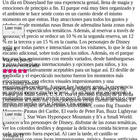
Un día en Disneyland fue una experiencia genial, llena de magia y
emociones de principio a fin. El parque está muy bien organizado y
el ambiente te hace sentir como en un cuento desde el mismo
momento en que entras. Hay atracciones para todos los gustos y
edades, desde montañas rusas llenas de adrenalina hasta zonas más
Leer más
tranquilas y espectáculos temáticos. Además, al reservar a través de
Headout, el precio se reduce un 10 % en la segunda reserva, un 12
A
% en la tercera y un 15 % en la cuarta. Los personajes de Disney
están por todas partes e interactúan con los visitantes, lo que le da un
Alan A
encanto adicional, sobre todo para los niños. Además, en el parque
hay muchos restaurantes con menús variados, desde hamburguesas
Viaje en pareja
y pizza hasta platos internacionales y opciones para niños, y los
Reserva verificada
precios son relativamente aceptables para un lugar así. El desfile de
mediodía y el espectáculo nocturno fueron los momentos más
5
/5
emocionantes, con efectos visuales impresionantes y una
La semana pasada
organización excelente. Aunque hay bastante gente, la experiencia
Disneyland París fue una experiencia mágica de principio a fin.
en general merece mucho la pena. ¡Es un lugar que recomiendo a
Pasear por Main Street, U.S.A. con el precioso Castillo de la Bella
cualquiera que quiera revivir un poco la magia de la infancia o crear
Durmiente al fondo fue como adentrarse en un cuento de hadas. El
bonitos recuerdos con la familia y los amigos!
día estuvo repleto de atracciones inolvidables, como Big Thunder
Mountain, Piratas del Caribe, El vuelo de Peter Pan, Buzz Lightyear
Leer más
Laser Blast, Star Wars Hyperspace Mountain y It’s a Small World.
Conocer a los personajes de Disney, disfrutar de las zonas temáticas,
S
ver los coloridos desfiles y degustar la deliciosa comida hicieron que
cada momento fuera especial. Al caer la tarde, el castillo se
Svitlana D
transformó con unas luces impresionantes, música, fuegos artificiales