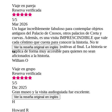
Viaje en pareja
Reserva verificada
5
/5
Mar 2026
Un lugar increíblemente fabuloso para contemplar objetos
antiguos del Palacio de Cnosos, otros palacios de Creta y
cuevas. Además, es una visita IMPRESCINDIBLE que vale
cada céntimo que cuesta para conocer la historia. No te
pierdas la presentación de diapositivas al final. La historia se
Ver la reseña original en inglés
explica de forma muy accesible para quienes no sean
W
aficionados a la historia.
William O
Viaje en grupo
Reserva verificada
5
/5
Dic 2025
Gran museo y la visita audioguiada fue excelente.
Ver la reseña original en inglés
H
Howard R