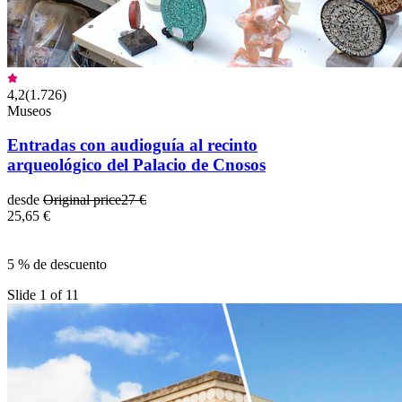
4,2
(
1.726
)
Museos
Entradas con audioguía al recinto
arqueológico del Palacio de Cnosos
desde
Original price
27 €
25,65 €
5 % de descuento
Slide 1 of 11