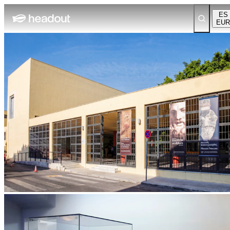
ES
EUR