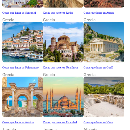
Cosas que hacer en Santorini
Cosas que hacer en Rodas
Cosas que hacer en Atenas
Grecia
Grecia
Grecia
Cosas que hacer en Peloponeso
Cosas que hacer en Tesalónica
Cosas que hacer en Corfú
Grecia
Grecia
Grecia
Cosas que hacer en Antalya
Cosas que hacer en Estambul
Cosas que hacer en Vlore
Turquía
Turquía
Albania