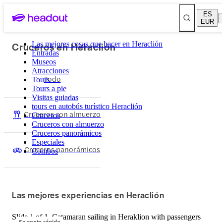
ES
EUR
Cruceros en Heraclión
Las mejores cosas que hacer en Heraclión
Entradas
Museos
Atracciones
Todo
Tours
Tours a pie
Visitas guiadas
tours en autobús turístico Heraclión
Cruceros con almuerzo
Cruceros
Cruceros con almuerzo
Cruceros panorámicos
Especiales
Cruceros panorámicos
Combos
Las mejores experiencias en Heraclión
Slide 1 of 1, Catamaran sailing in Heraklion with passengers
Se agota rápido